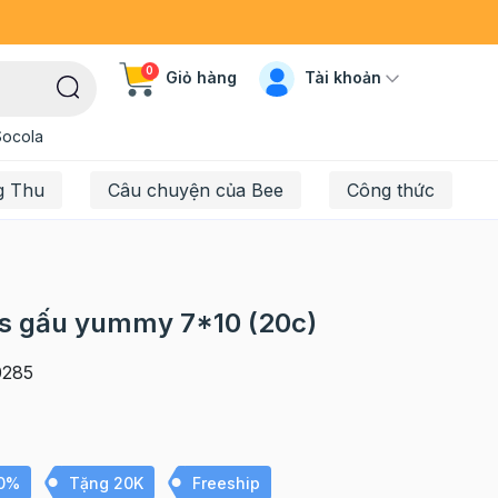
0
Tài khoản
Giỏ hàng
Socola
g Thu
Câu chuyện của Bee
Công thức
es gấu yummy 7*10 (20c)
285
10%
Tặng 20K
Freeship