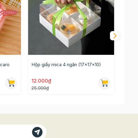
 caro
Hộp giấy mica 4 ngăn (17x17x10)
Hộp g
12.000₫
15.0
25.000₫
30.00