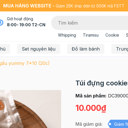
MUA HÀNG WEBSITE -
Giảm 25K ship đơn từ 500K mã FSTT
Giờ hoạt động
8:00- 19:00 T2-CN
Whipping
Tiramisu
Cookie
chủ
Set nguyên liệu
Đồ làm bánh
Trun
 gấu yummy 7*10 (20c)
Túi đựng cooki
Mã sản phẩm:
DC39000
10.000₫
Mã giảm giá:
Giảm 