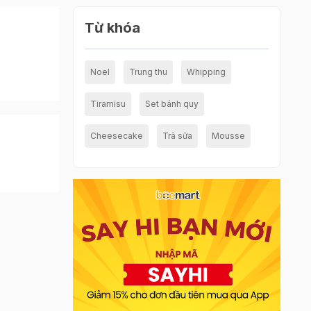
Từ khóa
Noel
Trung thu
Whipping
Tiramisu
Set bánh quy
Cheesecake
Trà sữa
Mousse