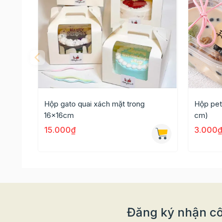
Hộp gato quai xách mặt trong
Hộp pet
16x16cm
cm)
15.000₫
3.000
Đăng ký nhận cô