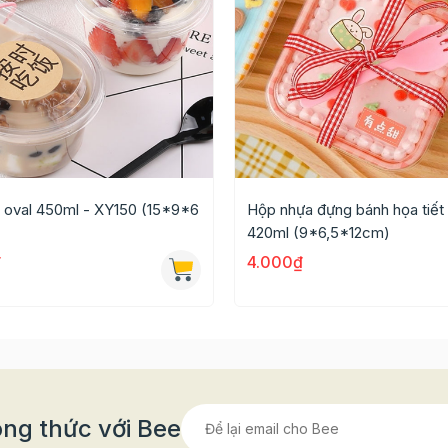
 oval 450ml - XY150 (15*9*6
Hộp nhựa đựng bánh họa tiết
420ml (9*6,5*12cm)
₫
4.000₫
ng thức với Bee