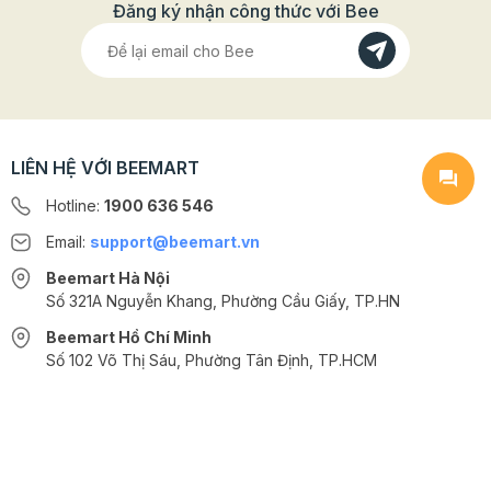
Đăng ký nhận công thức với Bee
LIÊN HỆ VỚI BEEMART
Hotline:
1900 636 546
Email:
support@beemart.vn
Beemart Hà Nội
Số 321A Nguyễn Khang, Phường Cầu Giấy, TP.HN
Beemart Hồ Chí Minh
Số 102 Võ Thị Sáu, Phường Tân Định, TP.HCM
@2024 CÔNG TY CỔ PHẦN BEEMART - GPĐKKD số: 0107285100 do Sở
KH-ĐT TP.HN cấp ngày 10/08/2018 tại Hà Nội. | Cung cấp bởi
Sapo