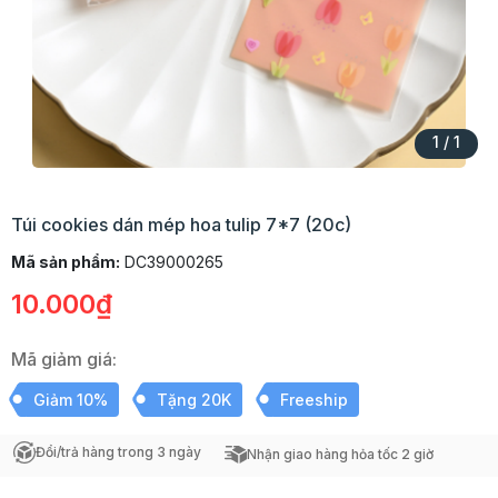
1
/
1
Túi cookies dán mép hoa tulip 7*7 (20c)
Mã sản phẩm:
DC39000265
10.000₫
Mã giảm giá:
Giảm 10%
Tặng 20K
Freeship
Đổi/trả hàng trong 3 ngày
Nhận giao hàng hỏa tốc 2 giờ