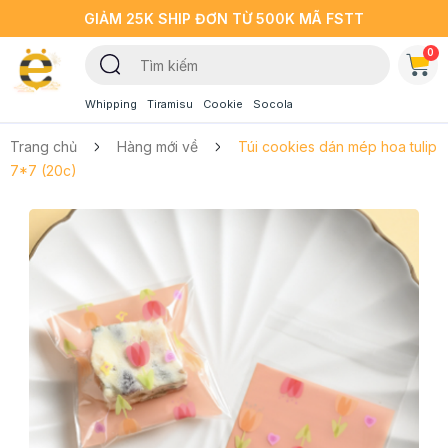
GIẢM 25K SHIP ĐƠN TỪ 500K MÃ FSTT
0
Whipping
Tiramisu
Cookie
Socola
Trang chủ
Hàng mới về
Túi cookies dán mép hoa tulip
7*7 (20c)