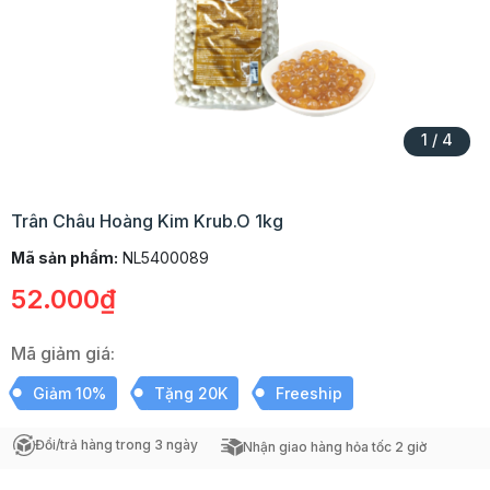
1
/
4
Trân Châu Hoàng Kim Krub.O 1kg
Mã sản phẩm:
NL5400089
52.000₫
Mã giảm giá:
Giảm 10%
Tặng 20K
Freeship
Đổi/trả hàng trong 3 ngày
Nhận giao hàng hỏa tốc 2 giờ