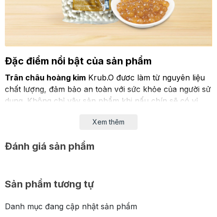
Đặc điểm nổi bật của sản phẩm
Trân châu hoàng kim
Krub.O đươc làm từ nguyên liệu
chất lượng, đảm bảo an toàn với sức khỏe của người sử
dụng. Không chỉ vậy sản phẩm khi nấu chín sẽ có vị
ngọt nhẹ và màu cam trong suốt vô cùng hút mắt.
Xem thêm
Khi thưởng thức sản phẩm bạn sẽ cảm nhận được độ
giòn giòn cùng hương thơm nhẹ. Đặc biệt khi kết hợp
Đánh giá sản phẩm
với siro đường đen ngọt ngào thì trân châu hoàng kim
lại càng thơm ngon, đậm đà dùng kèm với trà sữa, sữa
chua, chè, bánh flan,... thì đúng là một bữa tráng miệng
Sản phẩm tương tự
hoàn hảo đó!
Danh mục đang cập nhật sản phẩm
Xem thê