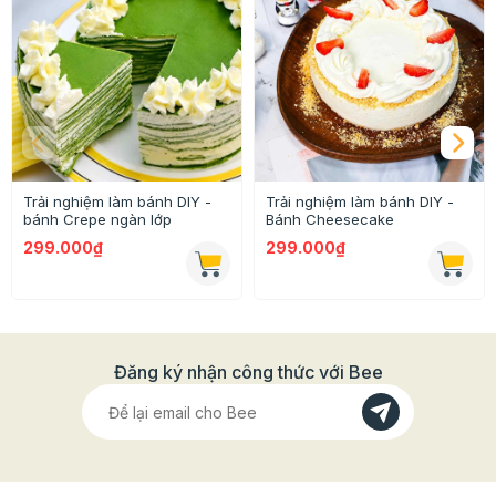
hè. Không có hai chiếc bánh nào giống nhau, bởi mỗi
người đều tự tay tạo nên dấu ấn của riêng mình.
"Điều khiến nhiều khách mỉm cười nhất không phải chiếc
bánh hoàn hảo, mà là khoảnh khắc nhận ra: 'Đây đúng là
chiếc bánh của mình.'"
Trải nghiệm làm bánh DIY -
Trải nghiệm làm bánh DIY -
bánh Crepe ngàn lớp
Bánh Cheesecake
299.000₫
299.000₫
Đăng ký nhận công thức với Bee
Điều gì khiến quá trình làm bánh trở nên thú
vị hơn cả thành phẩm?
Một chiếc bánh hoàn chỉnh chỉ mất vài giờ.
Nhưng những câu chuyện diễn ra trong khoảng thời