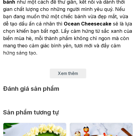
bánh
như một cách để thư giãn, kết nối và dành thời
gian chất lượng cho những người mình yêu quý. Nếu
bạn đang muốn thử một chiếc bánh vừa đẹp mắt, vừa
dễ tạo dấu ấn cá nhân thì
Ocean Cheesecake
sẽ là lựa
chọn khiến bạn bất ngờ. Lấy cảm hứng từ sắc xanh của
biển mùa hè, mỗi thành phẩm không chỉ ngon mà còn
mang theo cảm giác bình yên, tươi mới và đầy cảm
hứng sáng tạo.
Vì sao Ocean Cheesecake trở thành trải
nghiệm được nhiều người yêu thích?
Xem thêm
Có những chiếc bánh được làm để thưởng thức. Cũng
Đánh giá sản phẩm
có những chiếc bánh được làm để lưu giữ cảm xúc.
Ocean Cheesecake thuộc về kiểu thứ hai.
Sản phẩm tương tự
Ngay từ khi bắt đầu, bạn sẽ bị thu hút bởi lớp thạch
trong veo như mặt nước, sắc xanh chuyển màu dịu mắt
cùng những chi tiết trang trí gợi nhớ đến đại dương mùa