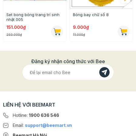
Set bong bóng trang trí sinh
Bóng bay chữ số 8
nhật 005
151.000₫
9.000₫
250.000₫
11.000₫
Que cắm topper mica Happy Birthday tròn xanh có
hình dáng độc đáo gồm 2 thành phần chữ và que cắm .
Đăng ký nhận công thức với Bee
Bạn sẽ chẳng cần phải suy nghĩ nên trang trí bánh như
thế nào chỉ cần cắm que topper mica này là bạn đã có
một chiếc bánh xinh xắn, ấn tượng cho người thân hay
bạn bè rồi đó!
LIÊN HỆ VỚI BEEMART
Hotline:
1900 636 546
Email:
support@beemart.vn
Beemart Hà Nội