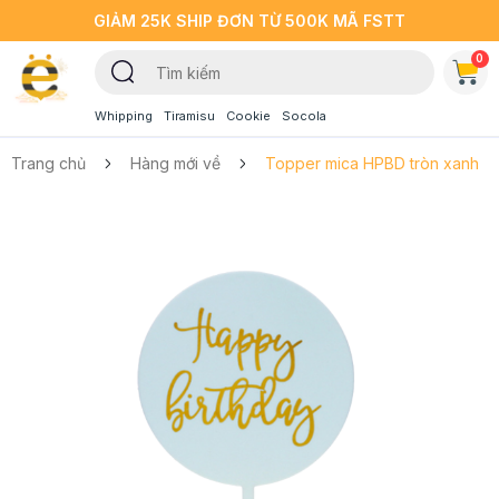
GIẢM 25K SHIP ĐƠN TỪ 500K MÃ FSTT
0
Whipping
Tiramisu
Cookie
Socola
Trang chủ
Hàng mới về
Topper mica HPBD tròn xanh