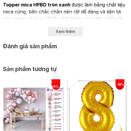
Topper mica HPBD tròn xanh
được làm bằng chất liệu
mica cứng, bền chắc chắn nên rất dễ dàng và tiện lợi
cho người sử dụng. Phần chữ được cách điệu bắt mắt
và in scan trên tấm nhựa cứng màu xanh bắt mắt.
Xem thêm
Nhờ có độ bền cao nên bạn có thể sử dụng sản -
phẩm nhiều lần giúp tiết kiệm chi phí một cách tối đa.
Đánh giá sản phẩm
Sản phẩm tương tự