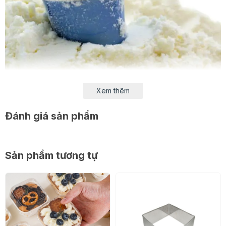
Xem thêm
Đánh giá sản phẩm
-
Sữa bột tách kem New Zealand
được thiết kế dành
riêng cho đồ uống sữa lên men, mang lại hiệu quả vượt
trội trong quá trình sản xuất thức uống sữa lên men và
Sản phẩm tương tự
trong sản phẩm thức uống sữa lên men cuối cùng
- Sản phẩm ít chất béo với hàm lượng Canxi và Vitamin
D * đã được thử nghiệm lâm sàng cùng với các vitamin
và khoáng chất bổ sung bao gồm Vitamin A, C, E, K,
Axit Folic và Sắt, phù hợp với người đang mang thai và