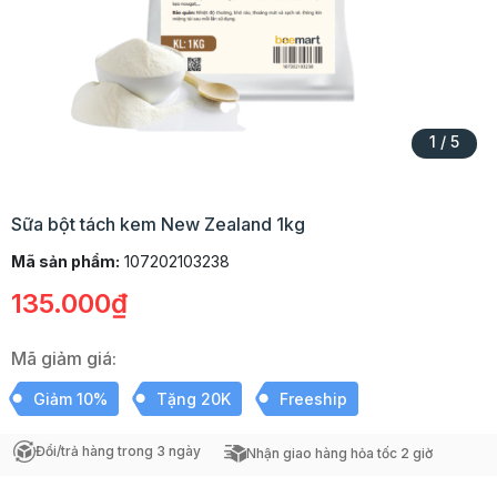
1
/
5
Sữa bột tách kem New Zealand 1kg
Mã sản phẩm:
107202103238
135.000₫
Mã giảm giá:
Giảm 10%
Tặng 20K
Freeship
Đổi/trả hàng trong 3 ngày
Nhận giao hàng hỏa tốc 2 giờ