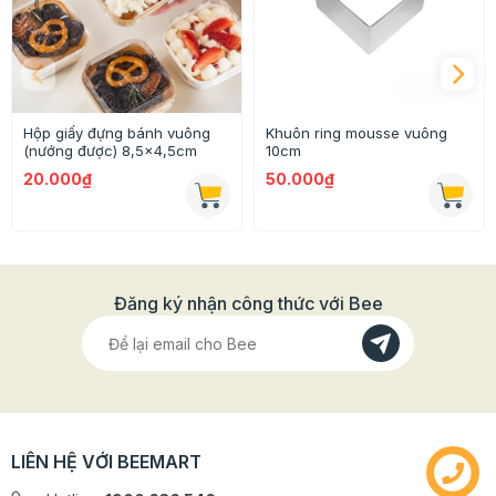
người muốn giảm cân vì hàm lượng chất béo thấp.
- Công Dụng : được dùng pha uống trực tiếp hoặc sử
dụng là nguyên liệu sản xuất thực phẩm ăn kiêng, sản
xuất kem, caramen, sữa chua, làm bánh kẹo, đặc biệt
là kẹo Nougat hoặc kẹo bông tuyết ít ngọt,....
Hộp giấy đựng bánh vuông
Khuôn ring mousse vuông
(nướng được) 8,5x4,5cm
10cm
20.000₫
50.000₫
Đăng ký nhận công thức với Bee
LIÊN HỆ VỚI BEEMART