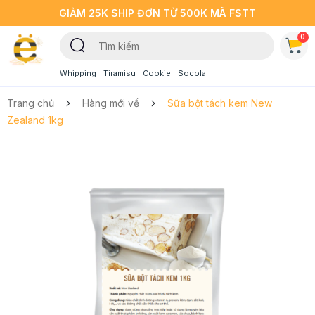
GIẢM 25K SHIP ĐƠN TỪ 500K MÃ FSTT
0
Whipping
Tiramisu
Cookie
Socola
Trang chủ
Hàng mới về
Sữa bột tách kem New
Zealand 1kg