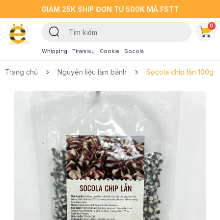
GIẢM 25K SHIP ĐƠN TỪ 500K MÃ FSTT
0
Whipping
Tiramisu
Cookie
Socola
Trang chủ
Nguyên liệu làm bánh
Socola chip lẫn 100g