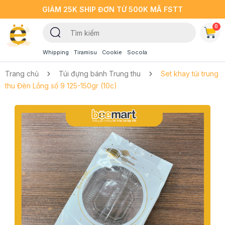
GIẢM 25K SHIP ĐƠN TỪ 500K MÃ FSTT
0
Whipping
Tiramisu
Cookie
Socola
Trang chủ
Túi đựng bánh Trung thu
Set khay túi trung
thu Đèn Lồng số 9 125-150gr (10c)