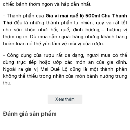
chiếc bánh thơm ngon và hấp dẫn nhất.
- Thành phần của
Gia vị mai quế lộ 500ml Chu Thanh
Thơ
đều là những thành phần tự nhiên, quý và rất tốt
cho sức khỏe như: hồi, quế, đinh hương,... hương vị
thơm ngon. Dù mua sẵn ngoài hàng nhưng khách hàng
hoàn toàn có thể yên tâm về mùi vị của rượu.
- Công dụng của rượu rất đa dạng, người mua có thể
dùng trực tiếp hoặc ướp các món ăn của gia đình.
Ngoài ra gia vị Mai Quế Lộ cũng là một thành phần
không thể thiếu trong nhân của món bánh nướng trung
thu.
Xem thêm
Thông tin chi tiết
Đánh giá sản phẩm
Khối lượng: 500m
NSX: 15/04/2017