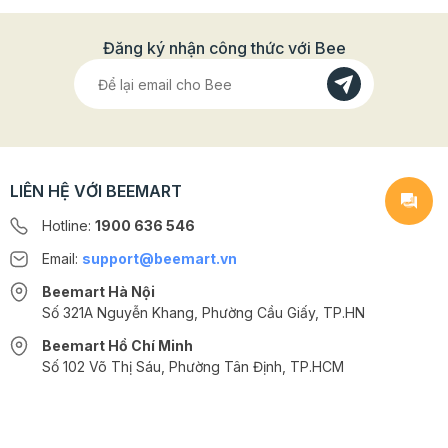
Đăng ký nhận công thức với Bee
LIÊN HỆ VỚI BEEMART
Hotline:
1900 636 546
Email:
support@beemart.vn
Beemart Hà Nội
Số 321A Nguyễn Khang, Phường Cầu Giấy, TP.HN
Beemart Hồ Chí Minh
Số 102 Võ Thị Sáu, Phường Tân Định, TP.HCM
@2024 CÔNG TY CỔ PHẦN BEEMART - GPĐKKD số: 0107285100 do Sở
KH-ĐT TP.HN cấp ngày 10/08/2018 tại Hà Nội. | Cung cấp bởi
Sapo