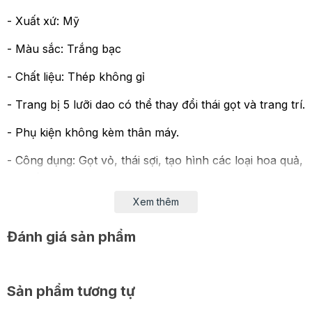
- Xuất xứ: Mỹ
- Màu sắc: Trắng bạc
- Chất liệu: Thép không gỉ
- Trang bị 5 lưỡi dao có thể thay đổi thái gọt và trang trí.
- Phụ kiện không kèm thân máy.
- Công dụng: Gọt vỏ, thái sợi, tạo hình các loại hoa quả,
rau củ.
Xem thêm
Lưu ý khi sử dụng sản phẩm:
- Sử dụng tốc độ phù hợp và điều chỉnh đúng với
Đánh giá sản phẩm
hướng dẫn.
- Để sử dụng hiệu quả bạn nên lựa chọn lưỡi dao phù
Sản phẩm tương tự
hợp với máy trộn và loại thực phẩm bạn làm.