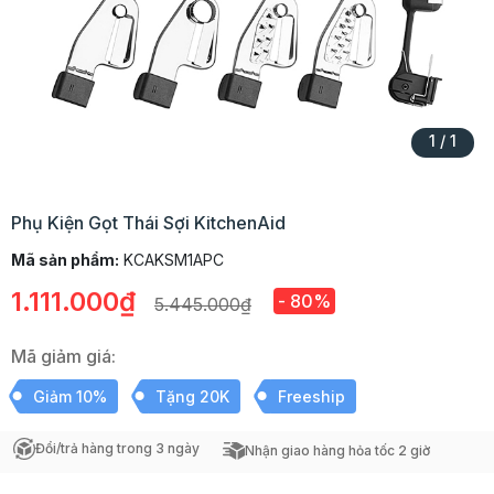
1
/
1
Phụ Kiện Gọt Thái Sợi KitchenAid
Mã sản phẩm:
KCAKSM1APC
1.111.000₫
- 80%
5.445.000₫
Mã giảm giá:
Giảm 10%
Tặng 20K
Freeship
Đổi/trả hàng trong 3 ngày
Nhận giao hàng hỏa tốc 2 giờ