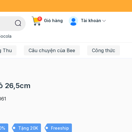
0
Tài khoản
Giỏ hàng
Socola
g Thu
Câu chuyện của Bee
Công thức
đỏ 26,5cm
061
10%
Tặng 20K
Freeship