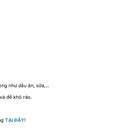
ng như dầu ăn, sữa,...
 và để khô ráo.
ng
TẠI ĐÂY
!