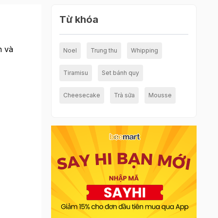
Từ khóa
n và
Noel
Trung thu
Whipping
Tiramisu
Set bánh quy
Cheesecake
Trà sữa
Mousse