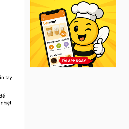
ần tay
 để
nhiệt