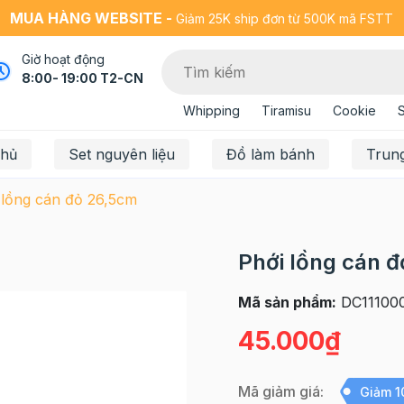
MUA HÀNG WEBSITE -
Giảm 25K ship đơn từ 500K mã FSTT
Giờ hoạt động
8:00- 19:00 T2-CN
Whipping
Tiramisu
Cookie
chủ
Set nguyên liệu
Đồ làm bánh
Trun
 lồng cán đỏ 26,5cm
Phới lồng cán 
Mã sản phẩm:
DC11100
45.000₫
Mã giảm giá:
Giảm 