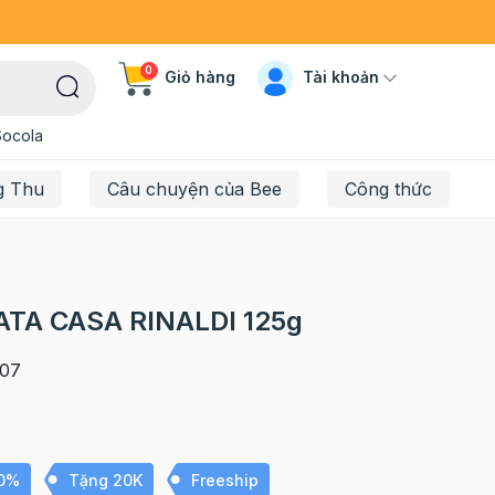
0
Tài khoản
Giỏ hàng
Socola
g Thu
Câu chuyện của Bee
Công thức
TA CASA RINALDI 125g
07
10%
Tặng 20K
Freeship