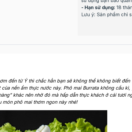
sử dụng bạn bảo quản 
- Hạn sử dụng:
18 thá
Lưu ý: Sản phẩm chỉ 
ơm đến từ Ý thì chắc hẳn bạn sẽ không thể không biết đến
t của nền ẩm thực nước này. Phô mai Burrata không cầu kì,
hàng” khác nên nhờ đó mà hấp dẫn thực khách ở cái tươi n
u món phô mai thơm ngon này nhé!