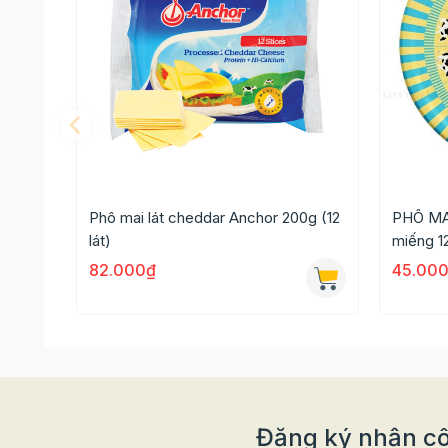
Phô mai lát cheddar Anchor 200g (12
PHÔ MA
lát)
miếng 1
82.000₫
45.00
Gợi ý một số món ăn ngon từ phô mai 
Đăng ký nhận cô
– Người Ý sử dụng Burrata rất phổ biến trong 