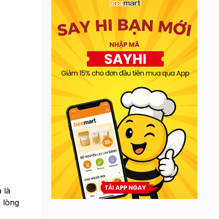
 là
 lòng