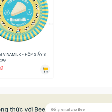
I VINAMILK - HỘP GIẤY 8
20G
0₫
Burrata
ng thức với Bee
ẩm thực của họ bởi vì món ăn này không dễ gây ngấy như n