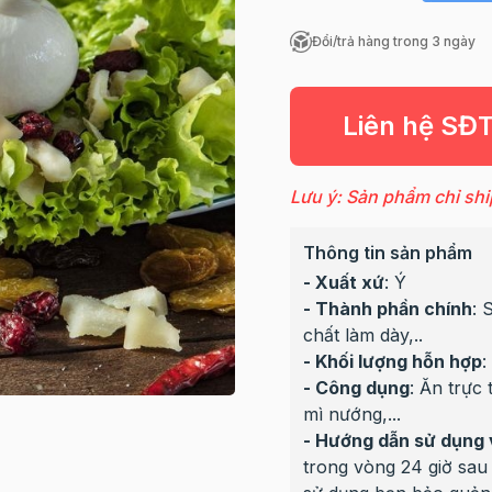
Đổi/trả hàng trong 3 ngày
Liên hệ SĐ
Lưu ý: Sản phẩm chỉ shi
Thông tin sản phẩm
- Xuất xứ
: Ý
- Thành phần chính
: 
chất làm dày,..
- Khối lượng hỗn hợp
:
- Công dụng
: Ăn trực
mì nướng,...
- Hướng dẫn sử dụng 
trong vòng 24 giờ sau