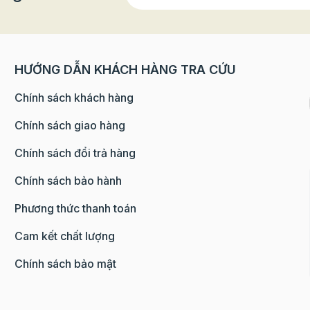
 dẫn.
 chua tươi, dầu olive hoặc đôi khi chỉ cần rắc một chút tiê
HƯỚNG DẪN KHÁCH HÀNG TRA CỨU
Chính sách khách hàng
Chính sách giao hàng
Chính sách đổi trả hàng
Chính sách bảo hành
 tiệt trùng, men lactic, chất làm dày,..
Phương thức thanh toán
 125g
Cam kết chất lượng
ơi hoặc ăn kèm thịt, bánh mì nướng,...
Chính sách bảo mật
ếp. Rã đông và sử dụng trong vòng 24 giờ sau khi mở nắp.
 quản -18 độ C.