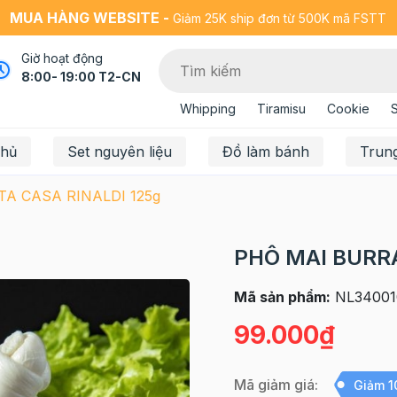
MUA HÀNG WEBSITE -
Giảm 25K ship đơn từ 500K mã FSTT
Giờ hoạt động
8:00- 19:00 T2-CN
Whipping
Tiramisu
Cookie
chủ
Set nguyên liệu
Đồ làm bánh
Trun
A CASA RINALDI 125g
PHÔ MAI BURRA
Mã sản phẩm:
NL34001
99.000₫
Mã giảm giá:
Giảm 