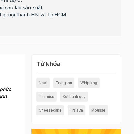
-18 độ C.
ng sau khi sản xuất
ship nội thành HN và Tp.HCM
Từ khóa
Noel
Trung thu
Whipping
 phức
gon,
Tiramisu
Set bánh quy
Cheesecake
Trà sữa
Mousse