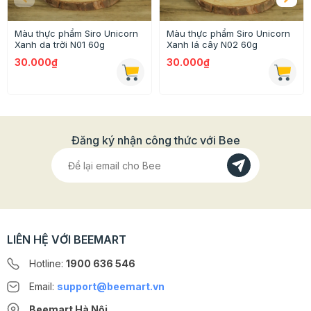
Màu thực phẩm Siro Unicorn
Màu thực phẩm Siro Unicorn
Xanh da trời N01 60g
Xanh lá cây N02 60g
30.000₫
30.000₫
Đăng ký nhận công thức với Bee
LIÊN HỆ VỚI BEEMART
Không chỉ sử dụng cho lò nướng có 1 số món ăn, loai
bánh cần tăng giảm nhiệt độ trong quá trình nướng nên
Hotline:
1900 636 546
việc có 1 chiếc nhiệt kế lò là vô cùng cần thiết.
Email:
support@beemart.vn
Hướng dẫn chi tiết
Beemart Hà Nội