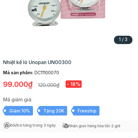
1
/
3
Nhiệt kế lò Unopan UN00300
Mã sản phẩm:
DC11100070
99.000₫
- 18%
120.000₫
Mã giảm giá:
Giảm 10%
Tặng 20K
Freeship
Đổi/trả hàng trong 3 ngày
Nhận giao hàng hỏa tốc 2 giờ