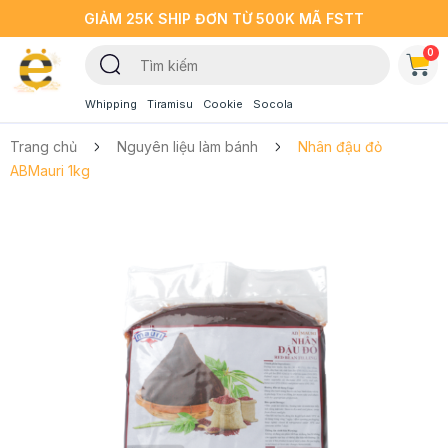
GIẢM 25K SHIP ĐƠN TỪ 500K MÃ FSTT
0
Whipping
Tiramisu
Cookie
Socola
Trang chủ
Nguyên liệu làm bánh
Nhân đậu đỏ
ABMauri 1kg