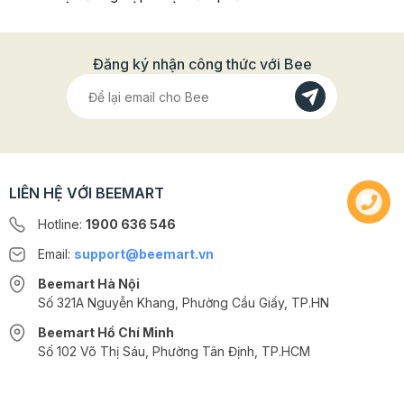
Đăng ký nhận công thức với Bee
LIÊN HỆ VỚI BEEMART
Thông tin chi tiết
Hotline:
1900 636 546
Khối lượng: 1kg
Email:
support@beemart.vn
Nhà sản xuất: Công ty TNHH AB Mauri Việt Nam
Beemart Hà Nội
HSD: 6 tháng kể từ NSX
Số 321A Nguyễn Khang, Phường Cầu Giấy, TP.HN
Beemart Hồ Chí Minh
Dùng để làm nhân bánh Trung thu, nhân các loại bánh,
Số 102 Võ Thị Sáu, Phường Tân Định, TP.HCM
chè khác,...
@2024 CÔNG TY CỔ PHẦN BEEMART - GPĐKKD số: 0107285100 do Sở
Bảo quản nơi khô ráo, mát mẻ. Bảo quản trong tủ lạnh