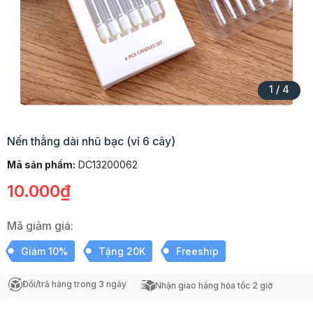
1
/
4
Nến thẳng dài nhũ bạc (vỉ 6 cây)
Mã sản phẩm:
DC13200062
10.000₫
Mã giảm giá:
Giảm 10%
Tặng 20K
Freeship
Đổi/trả hàng trong 3 ngày
Nhận giao hàng hỏa tốc 2 giờ