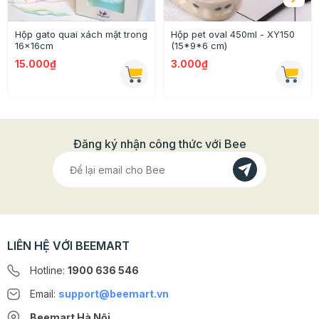
Hộp gato quai xách mặt trong
Hộp pet oval 450ml - XY150
16x16cm
(15*9*6 cm)
15.000₫
3.000₫
Đăng ký nhận công thức với Bee
Nến có nhiều màu sắc nhũ đẹp, nổi bật giúp làm tô
điểm thêm bữa tiếc của bạn
LIÊN HỆ VỚI BEEMART
Đặc biệt nến sử dụng chất liệu nến không khói không
Hotline:
1900 636 546
thải khí CO2 ra ngoài môi trường giúp bảo vệ môi
trường cùng không gian sống của bạn
Email:
support@beemart.vn
Beemart Hà Nội