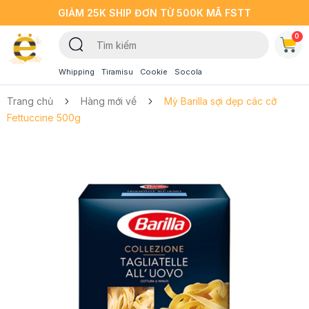
GIẢM 25K SHIP ĐƠN TỪ 500K MÃ FSTT
0
Whipping
Tiramisu
Cookie
Socola
Trang chủ
Hàng mới về
Mỳ Barilla sợi dẹp các cỡ
Fettuccine 500g