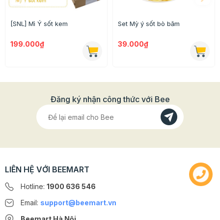
[SNL] Mì Ý sốt kem
Set Mỳ ý sốt bò băm
199.000₫
39.000₫
Đăng ký nhận công thức với Bee
LIÊN HỆ VỚI BEEMART
Hotline:
1900 636 546
Email:
support@beemart.vn
Beemart Hà Nội