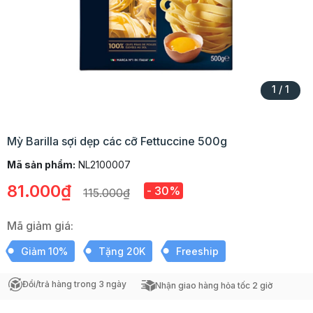
1
/
1
Mỳ Barilla sợi dẹp các cỡ Fettuccine 500g
Mã sản phẩm:
NL2100007
81.000₫
- 30%
115.000₫
Mã giảm giá:
Giảm 10%
Tặng 20K
Freeship
Đổi/trả hàng trong 3 ngày
Nhận giao hàng hỏa tốc 2 giờ