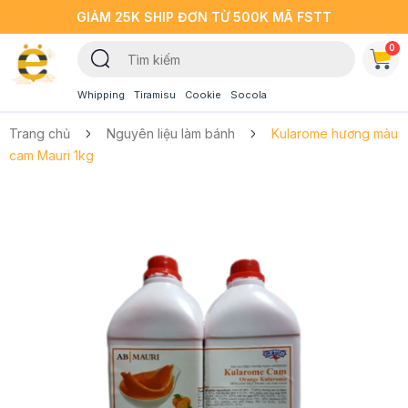
GIẢM 25K SHIP ĐƠN TỪ 500K MÃ FSTT
0
Whipping
Tiramisu
Cookie
Socola
Trang chủ
Nguyên liệu làm bánh
Kularome hương màu
cam Mauri 1kg