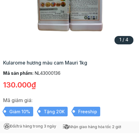
1
/
4
Kularome hương màu cam Mauri 1kg
Mã sản phẩm:
NL43000136
130.000₫
Mã giảm giá:
Giảm 10%
Tặng 20K
Freeship
Đổi/trả hàng trong 3 ngày
Nhận giao hàng hỏa tốc 2 giờ