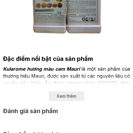
Đặc điểm nổi bật của sản phẩm
Kularome hương màu cam Mauri
là một sản phẩm của
thương hiệu Mauri, được sản xuất từ các nguyên liệu có
nguồn gốc Châu Âu được chứng nhận ATVSTP, đảm
bao an toàn cho người sử dụng
Xem thêm
Kularome hương màu cam Mauri
là một sản phẩm
hoàn hảo với sự kết hợp cân bằng giữa màu và
Đánh giá sản phẩm
mùi. Sản phẩm có hương cam thơm nhẹ, được dùng
cho các sản phẩm bánh, kẹo, kem lạnh, rau câu, dùng
cho bánh nướng,...