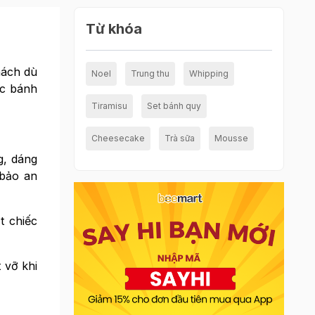
Từ khóa
hách dù
Noel
Trung thu
Whipping
ếc bánh
Tiramisu
Set bánh quy
Cheesecake
Trà sữa
Mousse
g, dáng
 bảo an
t chiếc
 vỡ khi