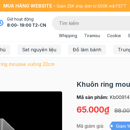
MUA HÀNG WEBSITE -
Giảm 25K ship đơn từ 500K mã FSTT
Giờ hoạt động
8:00- 19:00 T2-CN
Whipping
Tiramisu
Cookie
chủ
Set nguyên liệu
Đồ làm bánh
Trun
ring mousse vuông 22cm
Khuôn ring mo
Mã sản phẩm:
Kb00914
65.000₫
88.0
Mã giảm giá:
Giảm 