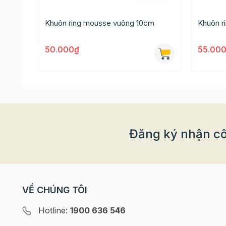
Khuôn ring mousse vuông 10cm
Khuôn r
50.000₫
55.00
Đăng ký nhận cô
VỀ CHÚNG TÔI
Cách bảo quản sản phẩm
Hotline:
1900 636 546
- Trước khi sử dụng sản phẩm, bạn dùng vải co