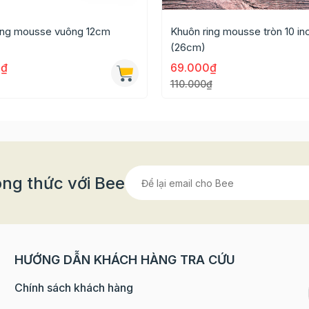
ing mousse vuông 12cm
Khuôn ring mousse tròn 10 in
(26cm)
0₫
69.000₫
110.000₫
ng thức với Bee
HƯỚNG DẪN KHÁCH HÀNG TRA CỨU
Chính sách khách hàng
tton mềm để lau sạch khuôn