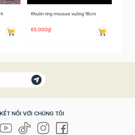
ch
Khuôn ring mousse vuông 18cm
Khuôn
65.000₫
15.0
45.00
KẾT NỐI VỚI CHÚNG TÔI