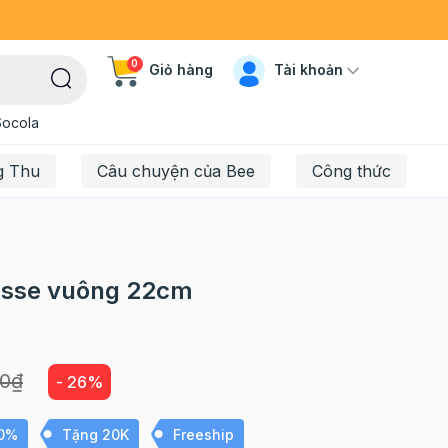
0
Tài khoản
Giỏ hàng
Socola
g Thu
Câu chuyện của Bee
Công thức
usse vuông 22cm
00₫
- 26%
10%
Tặng 20K
Freeship