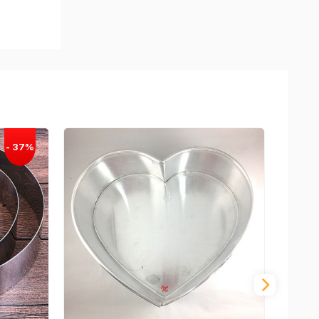
g để
bơ để
khi làm
à không
 giá