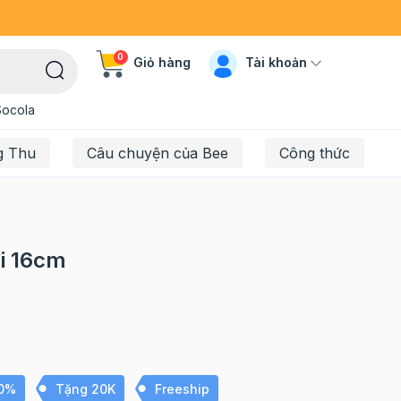
0
Tài khoản
Giỏ hàng
Socola
g Thu
Câu chuyện của Bee
Công thức
ời 16cm
8
10%
Tặng 20K
Freeship