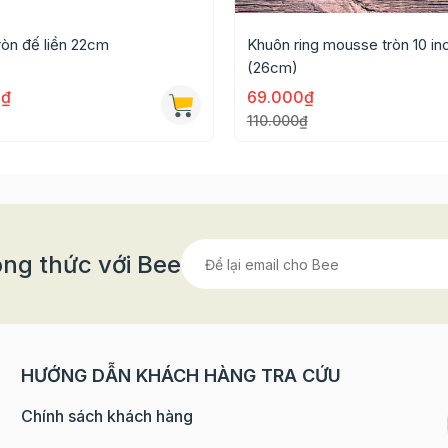
bạn và cũng dễ dàng bày tỏ tình yêu với người bạn muốn thể hiện.
ròn đế liền 22cm
Khuôn ring mousse tròn 10 in
cơ bản có bán tại Beemart.
(26cm)
0902 160 080
0₫
69.000₫
110.000₫
ng thức với Bee
HƯỚNG DẪN KHÁCH HÀNG TRA CỨU
Chính sách khách hàng