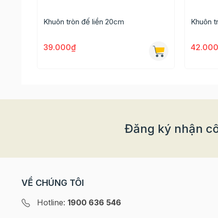
Khuôn nhôm trái tim giúp đã dạng hơn bộ sưu tập khuôn của 
Khuôn tròn đế liền 20cm
Khuôn t
>>> Bạn có thể tham khảo thêm một số mẫu
khuôn gato
>>> Quý khách có nhu cầu mua buôn/sỉ vui lòng liên hệ: 
39.000₫
42.00
Đăng ký nhận cô
VỀ CHÚNG TÔI
Hotline:
1900 636 546