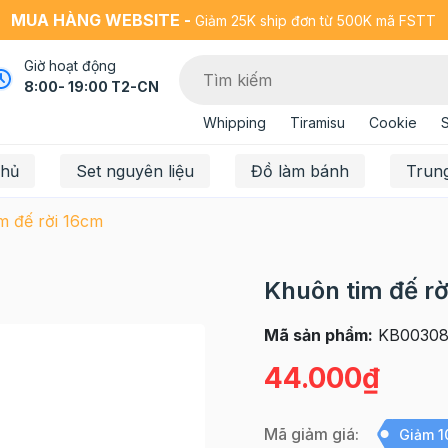
MUA HÀNG WEBSITE -
Giảm 25K ship đơn từ 500K mã FSTT
Giờ hoạt động
8:00- 19:00 T2-CN
Whipping
Tiramisu
Cookie
chủ
Set nguyên liệu
Đồ làm bánh
Trun
m đế rời 16cm
Khuôn tim đế r
Mã sản phẩm:
KB0030
44.000₫
Mã giảm giá:
Giảm 