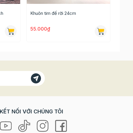
ch
Khuôn tim đế rời 24cm
Khuôn
55.000₫
65.0
KẾT NỐI VỚI CHÚNG TÔI