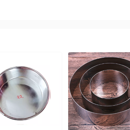
ơn rất nhiều.
ên ngâm khuôn với xà phòng, sau đó dùng khăn mềm, bôn
y xước khuôn.
 nên trước khi nướng bánh bạn có thể dùng dầu ăn hoặc 
ỏi khuôn dễ dàng hơn. Đây cũng là một ưu điểm của khuôn 
ao hơn những loại khuôn chống dính khác.
ất lượng khuôn khó có thể đồng đều nên tỷ lệ rò rỉ nước l
ường được sử dụng trong làm bánh gato.
 sẽ phù hợp với các bạn mới bắt đầu học làm bánh vì có
n có thể làm dần làm quen với việc sử dụng khuôn bánh.