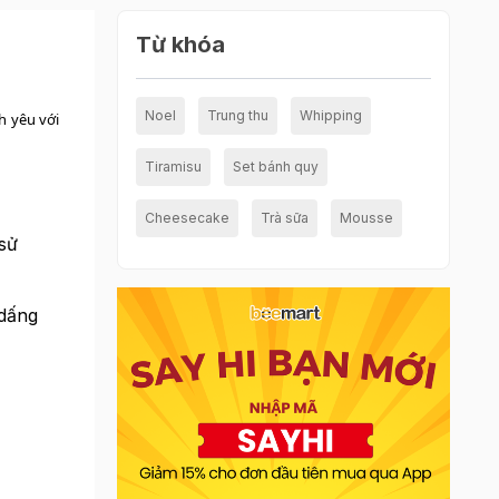
Từ khóa
Noel
Trung thu
Whipping
h yêu với
Tiramisu
Set bánh quy
Cheesecake
Trà sữa
Mousse
sử
 dấng