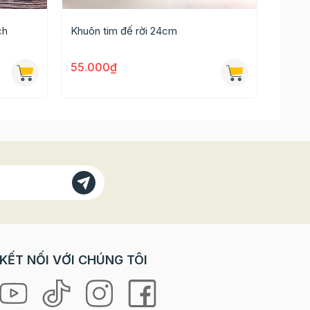
ch
Khuôn tim đế rời 24cm
Khuôn
55.000₫
65.0
àn ra
KẾT NỐI VỚI CHÚNG TÔI