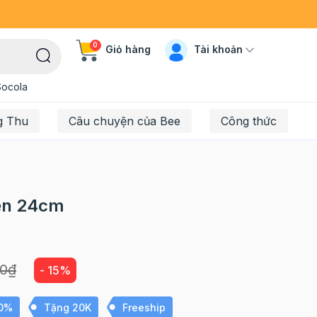
0
Tài khoản
Giỏ hàng
Socola
g Thu
Câu chuyện của Bee
Công thức
iền 24cm
00₫
- 15%
10%
Tặng 20K
Freeship