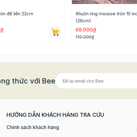
ròn đế liền 22cm
Khuôn ring mousse tròn 10 in
(26cm)
0₫
69.000₫
110.000₫
ng thức với Bee
ạn không nên đổ đến miệng khuôn vì khi bánh nở sẽ bị tr
HƯỚNG DẪN KHÁCH HÀNG TRA CỨU
ốn.
Chính sách khách hàng
ệt độ phù hợp