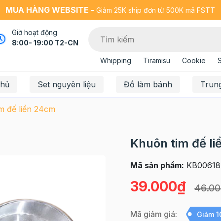
MUA HÀNG WEBSITE -
Giảm 25K ship đơn từ 500K mã FSTT
Giờ hoạt động
8:00- 19:00 T2-CN
Whipping
Tiramisu
Cookie
chủ
Set nguyên liệu
Đồ làm bánh
Trun
m đế liền 24cm
Khuôn tim đế l
Mã sản phẩm:
KB00618
39.000₫
46.0
Mã giảm giá:
Giảm 