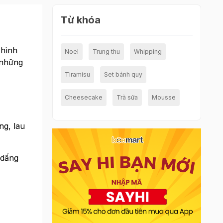
Từ khóa
 hình
Noel
Trung thu
Whipping
a những
Tiramisu
Set bánh quy
Cheesecake
Trà sữa
Mousse
ng, lau
 dấng