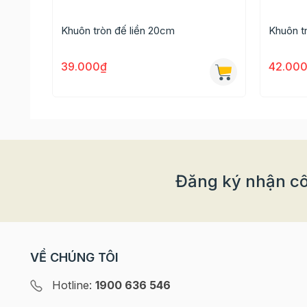
Khuôn tròn đế liền 20cm
Khuôn t
39.000₫
42.00
Đăng ký nhận cô
Cách sử dụng và bảo quản
Bước 1: Đổ phần hỗn hợp bánh vào 2/3 khuôn. B
VỀ CHÚNG TÔI
ngoài, hình dáng bánh sẽ không được như ý mu
Hotline:
1900 636 546
Bước 2: Cho khuôn bánh vào lò và nướng ở nhi