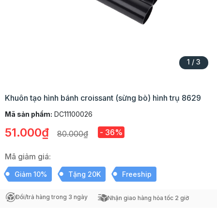
1
/
3
Khuôn tạo hình bánh croissant (sừng bò) hình trụ 8629
Mã sản phẩm:
DC11100026
51.000₫
- 36%
80.000₫
Mã giảm giá:
Giảm 10%
Tặng 20K
Freeship
Đổi/trả hàng trong 3 ngày
Nhận giao hàng hỏa tốc 2 giờ