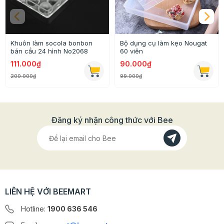
Khuôn làm socola bonbon
Bộ dụng cụ làm kẹo Nougat
bán cầu 24 hình No2068
60 viên
111.000₫
90.000₫
200.000₫
99.000₫
Đăng ký nhận công thức với Bee
Thông tin chi tiết của sản phẩm
LIÊN HỆ VỚI BEEMART
- Chất liệu: thép cacbon + lớp phủ chống dính
Hotline:
1900 636 546
- Kích thước: 14.2x2.5cm