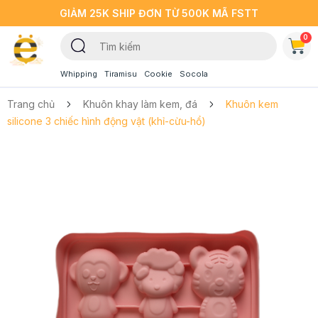
GIẢM 25K SHIP ĐƠN TỪ 500K MÃ FSTT
0
Whipping
Tiramisu
Cookie
Socola
Trang chủ
Khuôn khay làm kem, đá
Khuôn kem
silicone 3 chiếc hình động vật (khỉ-cừu-hổ)