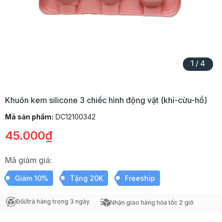
1
/
4
Khuôn kem silicone 3 chiếc hình động vật (khỉ-cừu-hổ)
Mã sản phẩm:
DC12100342
45.000₫
Mã giảm giá:
Giảm 10%
Tặng 20K
Freeship
Đổi/trả hàng trong 3 ngày
Nhận giao hàng hỏa tốc 2 giờ