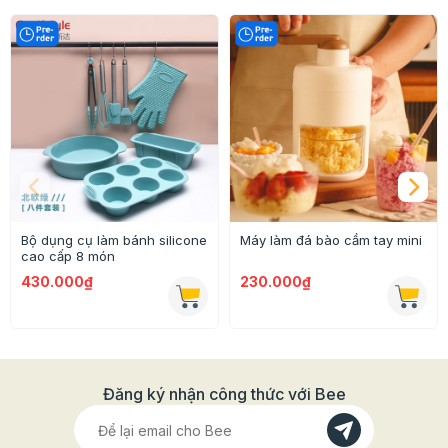
thể chịu được nhiệt độ từ -40 độ C tới -230 độ C nên
rất an toàn với sức khỏe của người dùng.
Bộ dụng cụ làm bánh silicone
Máy làm đá bào cầm tay mini
cao cấp 8 món
430.000₫
230.000₫
Đăng ký nhận công thức với Bee