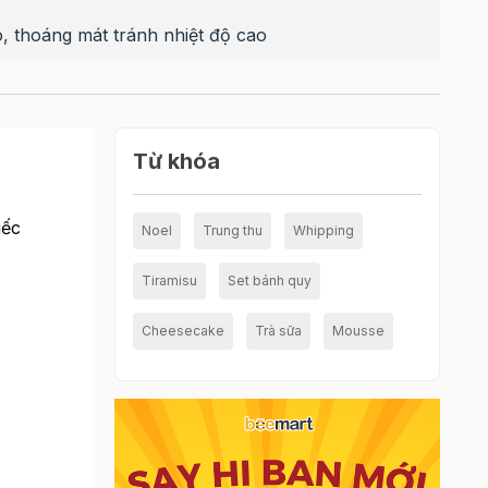
, thoáng mát tránh nhiệt độ cao
Từ khóa
iếc
Noel
Trung thu
Whipping
Tiramisu
Set bánh quy
Cheesecake
Trà sữa
Mousse