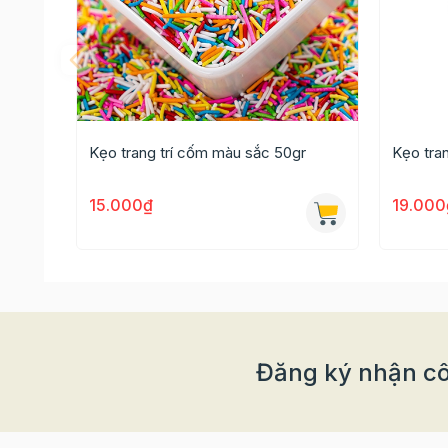
Kẹo trang trí cốm màu sắc 50gr
Kẹo tran
15.000₫
19.000
Kẹo trang trí hình trái tim
với những màu sắc hấp 
bánh ngọt, cookie hay socola dành tặng người th
Đăng ký nhận cô