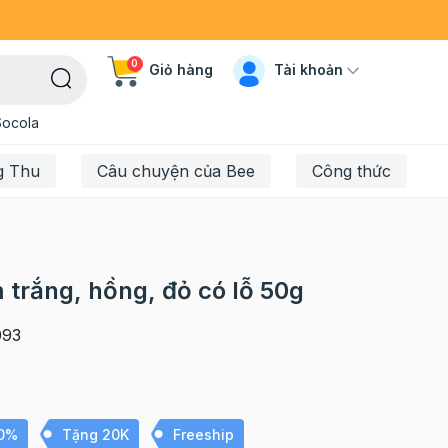
0
Tài khoản
Giỏ hàng
Socola
g Thu
Câu chuyện của Bee
Công thức
m trắng, hồng, đỏ có lỗ 50g
093
10%
Tặng 20K
Freeship