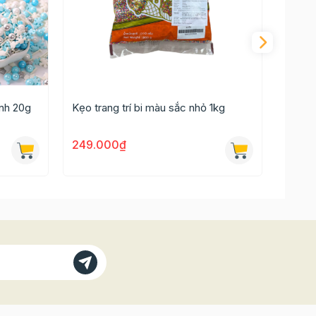
ánh 20g
Kẹo trang trí bi màu sắc nhỏ 1kg
Kẹo bi
249.000₫
99.0
ại