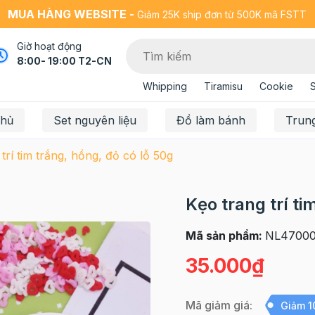
MUA HÀNG WEBSITE -
Giảm 25K ship đơn từ 500K mã FSTT
Giờ hoạt động
8:00- 19:00 T2-CN
Whipping
Tiramisu
Cookie
chủ
Set nguyên liệu
Đồ làm bánh
Trun
trí tim trắng, hồng, đỏ có lỗ 50g
Kẹo trang trí ti
Mã sản phẩm:
NL4700
35.000₫
Mã giảm giá:
Giảm 