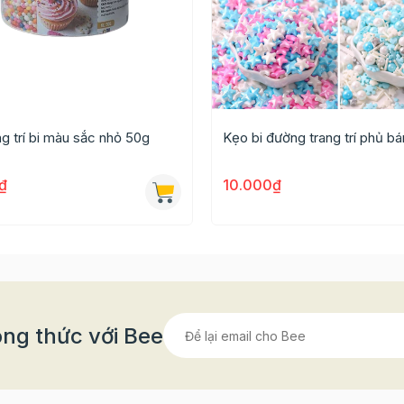
g trí bi màu sắc nhỏ 50g
Kẹo bi đường trang trí phủ b
₫
10.000₫
hẫn như trắng, đỏ, hồng rất thích hợp để trang trí các lo
ương nhân dịp lễ Valentine đó!
ng thức với Bee