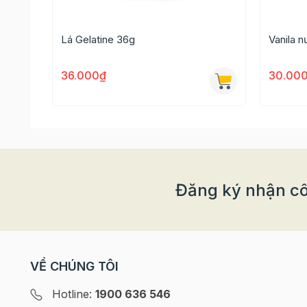
Lá Gelatine 36g
Vanila 
36.000₫
30.00
Sản phẩm được đóng túi 50g, dễ dàng vận chuyể
Đăng ký nhận cô
Thông tin chi tiết của sản phẩm
Xuất xứ: Đài Loan
Thành phần: Đường (93,7%), siro đường gluco
VỀ CHÚNG TÔI
đông vón, chất tạo độ bóng, chất nhũ hóa,...
Hotline:
1900 636 546