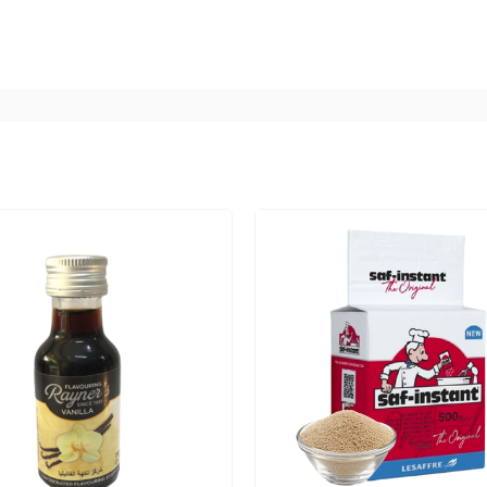
của bạn đã nổi bật hơn rất nhiều rồi. Bạn hãy thử ngay n