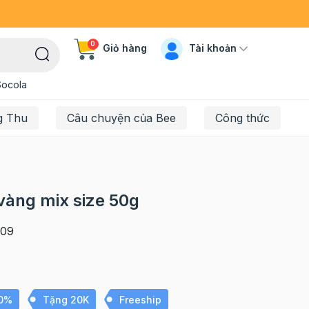
0
Tài khoản
Giỏ hàng
Socola
g Thu
Câu chuyện của Bee
Công thức
 vàng mix size 50g
09
10%
Tặng 20K
Freeship