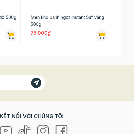
 đỏ 500g
Men khô bánh ngọt Instant Saf vàng
Bakin
500g
75.000₫
4.00
t chống
KẾT NỐI VỚI CHÚNG TÔI