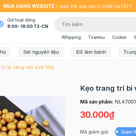
MUA HÀNG WEBSITE -
Giảm 25K ship đơn từ 500K mã FSTT
Giờ hoạt động
8:00- 19:00 T2-CN
Whipping
Tiramisu
Cookie
chủ
Set nguyên liệu
Đồ làm bánh
Trun
trí bi vàng mix size 50g
Kẹo trang trí bi
Mã sản phẩm:
NL47001
30.000₫
Mã giảm giá:
Giảm 