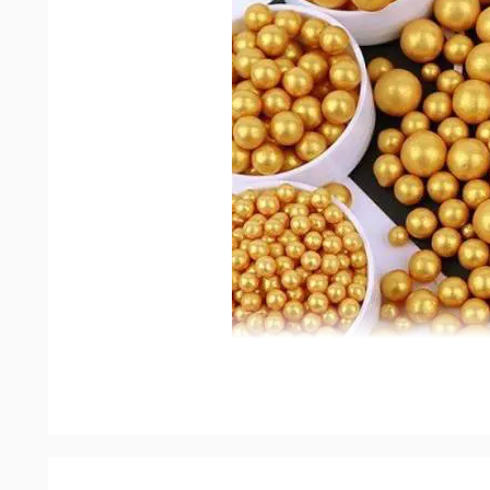
Kẹo trang trí bi vàng có cả kích cỡ lớn và nhỏ, 