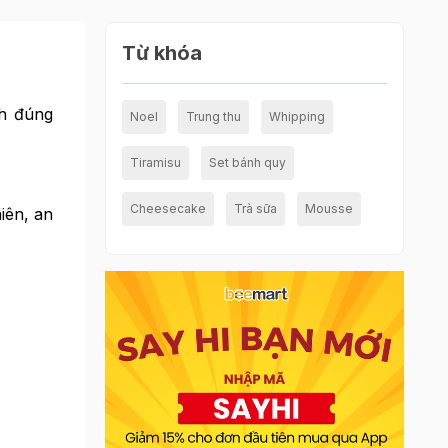
Từ khóa
nh đúng
Noel
Trung thu
Whipping
Tiramisu
Set bánh quy
Cheesecake
Trà sữa
Mousse
iên, an