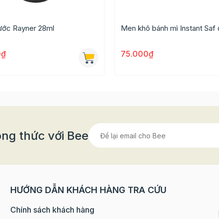
nước Rayner 28ml
Men khô bánh mì Instant Saf
0₫
75.000₫
n và bảo quản, phù hợp với những bạn làm bánh tại nhà
ng thức với Bee
se (3,7%), màu thực phẩm, dầu thực vật, tinh bột, chấ
HƯỚNG DẪN KHÁCH HÀNG TRA CỨU
Chính sách khách hàng