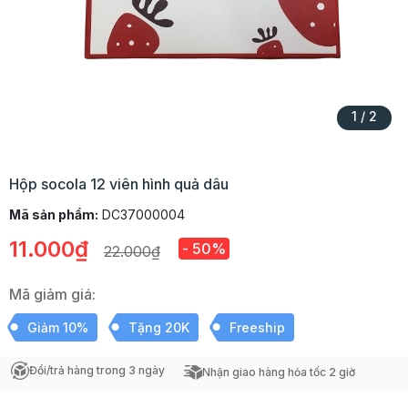
1
/
2
Hộp socola 12 viên hình quả dâu
Mã sản phẩm:
DC37000004
11.000₫
- 50%
22.000₫
Mã giảm giá:
Giảm 10%
Tặng 20K
Freeship
Đổi/trả hàng trong 3 ngày
Nhận giao hàng hỏa tốc 2 giờ