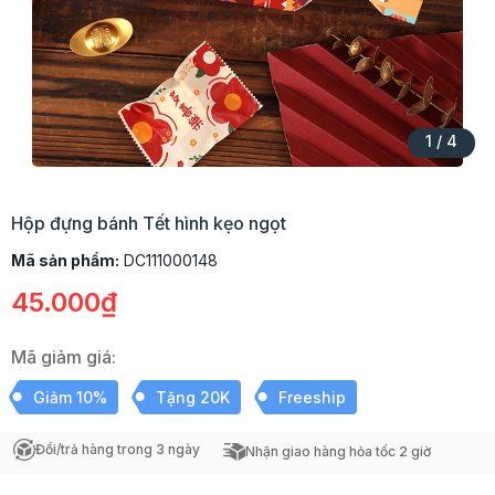
1
/
4
Hộp đựng bánh Tết hình kẹo ngọt
Mã sản phẩm:
DC111000148
45.000₫
Mã giảm giá:
Giảm 10%
Tặng 20K
Freeship
Đổi/trả hàng trong 3 ngày
Nhận giao hàng hỏa tốc 2 giờ