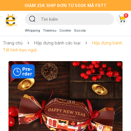
GIẢM 25K SHIP ĐƠN TỪ 500K MÃ FSTT
0
Whipping
Tiramisu
Cookie
Socola
Trang chủ
Hộp đựng bánh các loại
Hộp đựng bánh
Tết hình kẹo ngọt