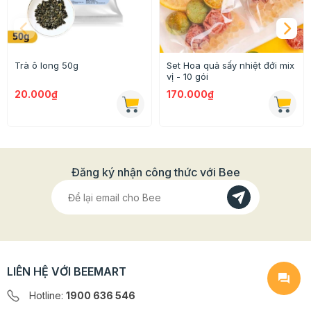
Thông tin chi tiết:
- Thành phần: 100% hồng trà
Trà ô long 50g
Set Hoa quả sấy nhiệt đới mix
vị - 10 gói
- Trọng lượng: 1kg
20.000₫
170.000₫
- Xuất xứ: Việt Nam
- Dùng để pha trà, trà sữa
- HSD: 2 năm
Đăng ký nhận công thức với Bee
LIÊN HỆ VỚI BEEMART
Hotline:
1900 636 546