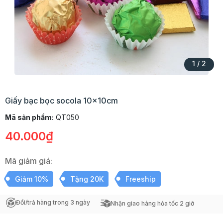
1
/
2
Giấy bạc bọc socola 10x10cm
Mã sản phẩm:
QT050
40.000₫
Mã giảm giá:
Giảm 10%
Tặng 20K
Freeship
Đổi/trả hàng trong 3 ngày
Nhận giao hàng hỏa tốc 2 giờ