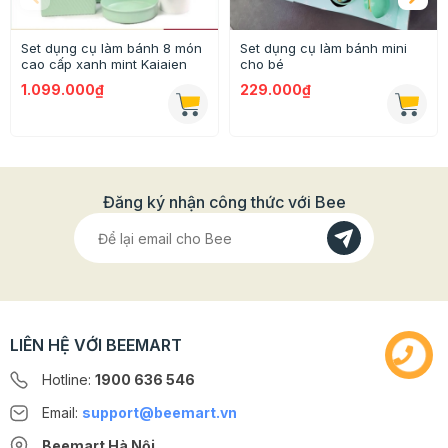
- Màu sắc: bạc
Set dụng cụ làm bánh 8 món
Set dụng cụ làm bánh mini
cao cấp xanh mint Kaiaien
cho bé
- Chất liệu: Vải bông
1.099.000₫
229.000₫
- Kích thước : 37 x 18 (cm)
Đăng ký nhận công thức với Bee
LIÊN HỆ VỚI BEEMART
Hotline:
1900 636 546
Email:
support@beemart.vn
Beemart Hà Nội