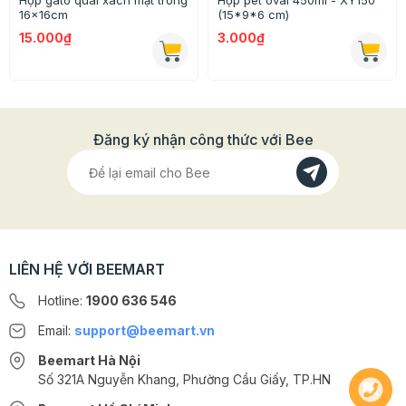
Hộp gato quai xách mặt trong
Hộp pet oval 450ml - XY150
16x16cm
(15*9*6 cm)
15.000₫
3.000₫
Đăng ký nhận công thức với Bee
LIÊN HỆ VỚI BEEMART
Hotline:
1900 636 546
Email:
support@beemart.vn
Cách sử dụng và một số lưu ý
Beemart Hà Nội
Số 321A Nguyễn Khang, Phường Cầu Giấy, TP.HN
Khi bắt đầu trang trí bánh kem, bạn đặt đế bánh lên