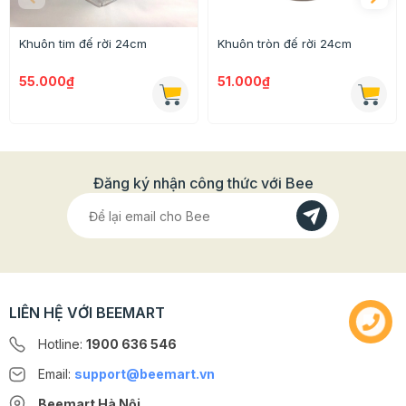
nào?? Bạn có thể tham khảo một số
đui trang trí
bánh
độc đáo với nhiều mẫu mã sẽ khiến bạn vô cùng
Khuôn tim đế rời 24cm
Khuôn tròn đế rời 24cm
ngỡ ngàng vì không tin đó là do bạn làm nhé:P
55.000₫
51.000₫
Đăng ký nhận công thức với Bee
LIÊN HỆ VỚI BEEMART
Hotline:
1900 636 546
Email:
support@beemart.vn
Beemart Hà Nội