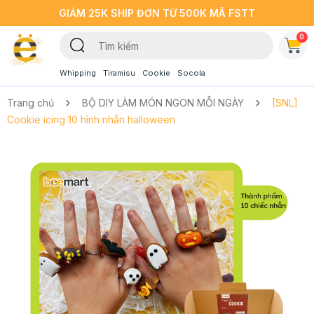
GIẢM 25K SHIP ĐƠN TỪ 500K MÃ FSTT
0
Whipping
Tiramisu
Cookie
Socola
Trang chủ
BỘ DIY LÀM MÓN NGON MỖI NGÀY
[SNL]
Cookie icing 10 hình nhẫn halloween