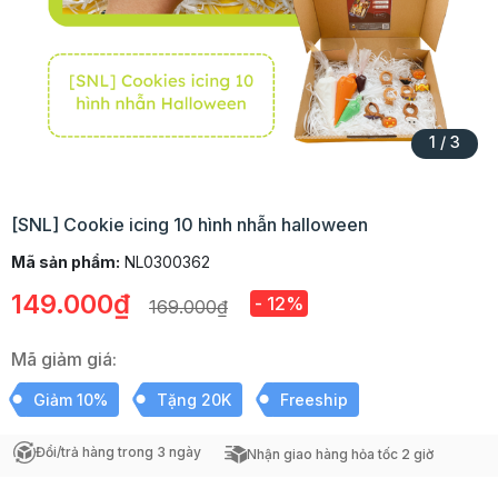
1
/
3
[SNL] Cookie icing 10 hình nhẫn halloween
Mã sản phẩm:
NL0300362
149.000₫
- 12%
169.000₫
Mã giảm giá:
Giảm 10%
Tặng 20K
Freeship
Đổi/trả hàng trong 3 ngày
Nhận giao hàng hỏa tốc 2 giờ