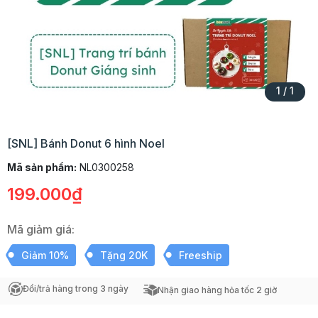
1
/
1
[SNL] Bánh Donut 6 hình Noel
Mã sản phẩm:
NL0300258
199.000₫
Mã giảm giá:
Giảm 10%
Tặng 20K
Freeship
Đổi/trả hàng trong 3 ngày
Nhận giao hàng hỏa tốc 2 giờ