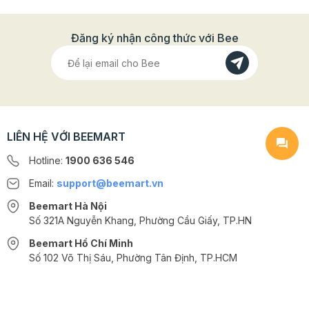
Nguyên liệu làm bánh Donut nướng
Đăng ký nhận công thức với Bee
50g bột mì
30g đường
1 quả trứng
2g bột nở
30g dầu ăn
50g socola trắng
LIÊN HỆ VỚI BEEMART
50g socola đen
Hotline:
1900 636 546
50g socola đỏ
50g socola xanh lá
Email:
support@beemart.vn
Kẹo trang trí
Beemart Hà Nội
3 viên Masmallow
Số 321A Nguyễn Khang, Phường Cầu Giấy, TP.HN
1 Khuôn nướng bánh Donut silicon
Beemart Hồ Chí Minh
10 giấy lót bánh
Số 102 Võ Thị Sáu, Phường Tân Định, TP.HCM
1 Hộp giấy đựng bánh
1 Thiệp giáng sinh
@2024 CÔNG TY CỔ PHẦN BEEMART - GPĐKKD số: 0107285100 do Sở
Giấy vụn lót hộp
KH-ĐT TP.HN cấp ngày 10/08/2018 tại Hà Nội. | Cung cấp bởi
Sapo