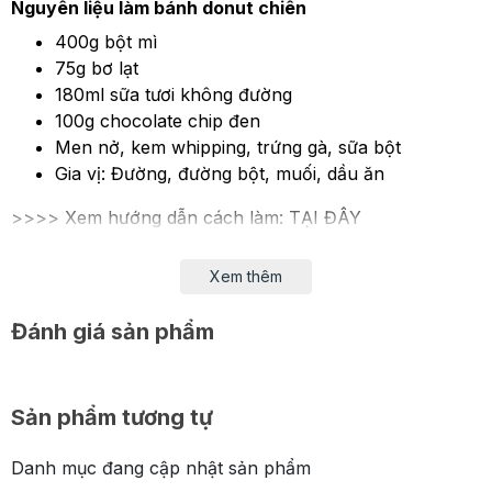
Nguyên liệu làm bánh donut chiên
400g bột mì
75g bơ lạt
180ml sữa tươi không đường
100g chocolate chip đen
Men nở, kem whipping, trứng gà, sữa bột
Gia vị: Đường, đường bột, muối, dầu ăn
>>>> Xem hướng dẫn cách làm: TẠI ĐÂY
>>>> Mua set nguyên liệu Donut chiên ( không dùng
Xem thêm
lò, khuôn) : TẠI ĐÂY
Đánh giá sản phẩm
2. Cách làm bánh donut nướng
Cách thứ 2 này cũng là cách Bee hướng dẫn để bạn
làm set nguyên liệu Donut này làm tại nhà. Với cách làm
Sản phẩm tương tự
này bạn thành phẩm bánh không bị ngấm quá nhiều
dầu mỡ, kèm theo Bee sẽ hướng dẫn để bạn có thể phù
Danh mục đang cập nhật sản phẩm
socola trên mặt bánh Donut bóng và đẹp mắt nhất.