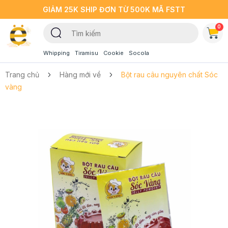
GIẢM 25K SHIP ĐƠN TỪ 500K MÃ FSTT
0
Whipping
Tiramisu
Cookie
Socola
Trang chủ
Hàng mới về
Bột rau câu nguyên chất Sóc
vàng