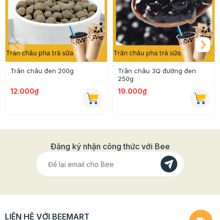
thường
Thạch có độ trong tốt, không có bong bóng nên
rất phù hợp với các loại thạch tạo hình, thạch 3D
Trân châu đen 200g
Trân châu 3Q đường đen
250g
12.000₫
19.000₫
Đăng ký nhận công thức với Bee
LIÊN HỆ VỚI BEEMART