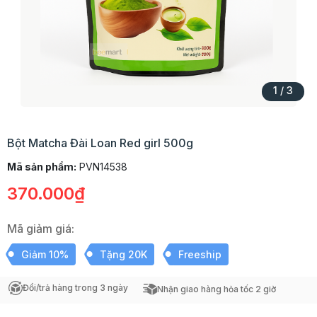
1
/
3
Bột Matcha Đài Loan Red girl 500g
Mã sản phẩm:
PVN14538
370.000₫
Mã giảm giá:
Giảm 10%
Tặng 20K
Freeship
Đổi/trả hàng trong 3 ngày
Nhận giao hàng hỏa tốc 2 giờ