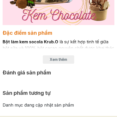
Đặc điểm sản phẩm
Bột làm kem socola Krub.O
là sự kết hợp tinh tế giữa
bột sữa và 100% bột cacao nguyên chất được khai thác
từ nguồn nông sản Việt. Chất kem MỀM MỊN, THƠM
Xem thêm
NGON.
Đánh giá sản phẩm
Sản phẩm tương tự
Danh mục đang cập nhật sản phẩm