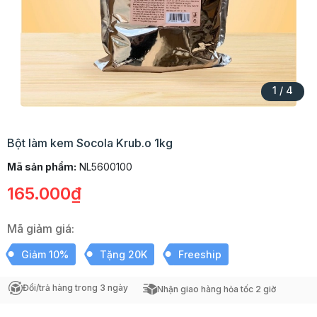
1
/
4
Bột làm kem Socola Krub.o 1kg
Mã sản phẩm:
NL5600100
165.000₫
Mã giảm giá:
Giảm 10%
Tặng 20K
Freeship
Đổi/trả hàng trong 3 ngày
Nhận giao hàng hỏa tốc 2 giờ