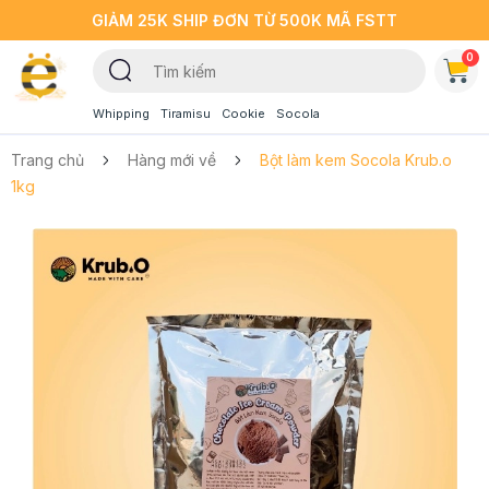
GIẢM 25K SHIP ĐƠN TỪ 500K MÃ FSTT
0
Whipping
Tiramisu
Cookie
Socola
Trang chủ
Hàng mới về
Bột làm kem Socola Krub.o
1kg