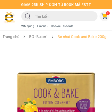
GIẢM 25K SHIP ĐƠN TỪ 500K MÃ FSTT
0
Whipping
Tiramisu
Cookie
Socola
Trang chủ
BƠ (Butter)
Bơ nhạt Cook and Bake 200g