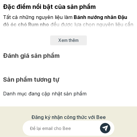
Đặc điểm nổi bật của sản phẩm
Tất cả những nguyên liệu làm
Bánh nướng nhân Đậu
đỏ óc chó Rum nho
đều được lựa chọn nguyên liệu cẩn
thận, an toàn với sức khỏe. Vị ngọt của bánh được làm
từ mật ong nên không hề bị ngọt gắt, rất dễ ăn phù hợp
Xem thêm
với khẩu vị của hầu hết mọi người.
Đánh giá sản phẩm
Sản phẩm tương tự
Danh mục đang cập nhật sản phẩm
Đăng ký nhận công thức với Bee