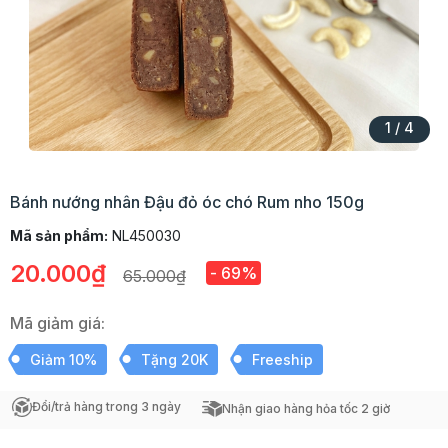
1
/
4
Bánh nướng nhân Đậu đỏ óc chó Rum nho 150g
Mã sản phẩm:
NL450030
20.000₫
- 69%
65.000₫
Mã giảm giá:
Giảm 10%
Tặng 20K
Freeship
Đổi/trả hàng trong 3 ngày
Nhận giao hàng hỏa tốc 2 giờ