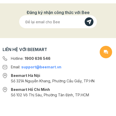
Đăng ký nhận công thức với Bee
LIÊN HỆ VỚI BEEMART
Hotline:
1900 636 546
Email:
support@beemart.vn
Beemart Hà Nội
Số 321A Nguyễn Khang, Phường Cầu Giấy, TP.HN
Beemart Hồ Chí Minh
Số 102 Võ Thị Sáu, Phường Tân Định, TP.HCM
@2024 CÔNG TY CỔ PHẦN BEEMART - GPĐKKD số: 0107285100 do Sở
KH-ĐT TP.HN cấp ngày 10/08/2018 tại Hà Nội. | Cung cấp bởi
Sapo