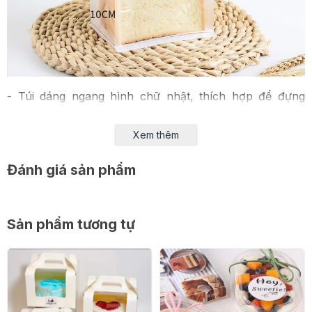
- Túi dáng ngang hình chữ nhật, thích hợp để đựng
những chiếc mì sandwich
Xem thêm
- Kiểu dáng trang nhã, làm nổi bật lên những ổ bánh mì
của bạn.
Đánh giá sản phẩm
- An toàn vệ sinh thực phẩm và thân thiện với môi
trường.
Sản phẩm tương tự
- Giá thành rẻ, phù hợp với nhu cầu gia đình hoặc bày
bán.
- Đặc biệt dạng túi zip tiện lợi thuận tiện cho bạn đựng
bánh vào trong túi rồi kéo lại sau mỗi lần sử dụng