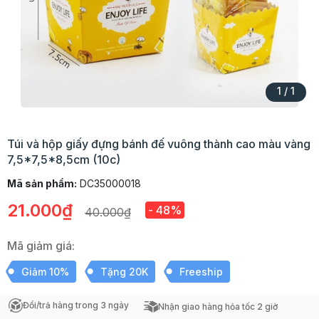
1
/
1
Túi và hộp giấy đựng bánh đế vuông thành cao màu vàng
7,5*7,5*8,5cm (10c)
Mã sản phẩm:
DC35000018
21.000₫
- 48%
40.000₫
Mã giảm giá:
Giảm 10%
Tặng 20K
Freeship
Đổi/trả hàng trong 3 ngày
Nhận giao hàng hỏa tốc 2 giờ