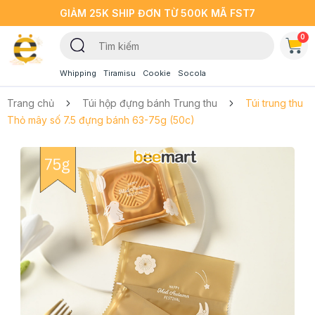
GIẢM 25K SHIP ĐƠN TỪ 500K MÃ FST7
0
Whipping
Tiramisu
Cookie
Socola
Trang chủ
Túi hộp đựng bánh Trung thu
Túi trung thu
Thỏ mây số 7.5 đựng bánh 63-75g (50c)