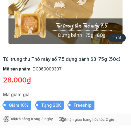
1
/
3
Túi trung thu Thỏ mây số 7.5 đựng bánh 63-75g (50c)
Mã sản phẩm:
DC360000307
28.000₫
Mã giảm giá:
Giảm 10%
Tặng 20K
Freeship
Đổi/trả hàng trong 3 ngày
Nhận giao hàng hỏa tốc 2 giờ