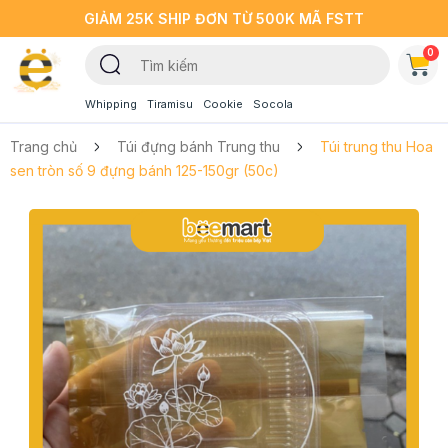
GIẢM 25K SHIP ĐƠN TỪ 500K MÃ FSTT
0
Whipping
Tiramisu
Cookie
Socola
Trang chủ
Túi đựng bánh Trung thu
Túi trung thu Hoa
sen tròn số 9 đựng bánh 125-150gr (50c)