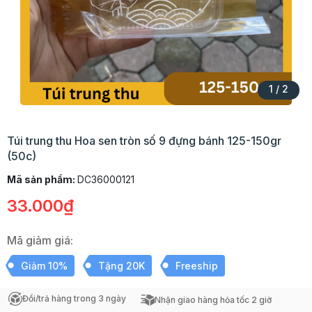
1
/
2
Túi trung thu Hoa sen tròn số 9 đựng bánh 125-150gr
(50c)
Mã sản phẩm:
DC36000121
33.000₫
Mã giảm giá:
Giảm 10%
Tặng 20K
Freeship
Đổi/trả hàng trong 3 ngày
Nhận giao hàng hỏa tốc 2 giờ