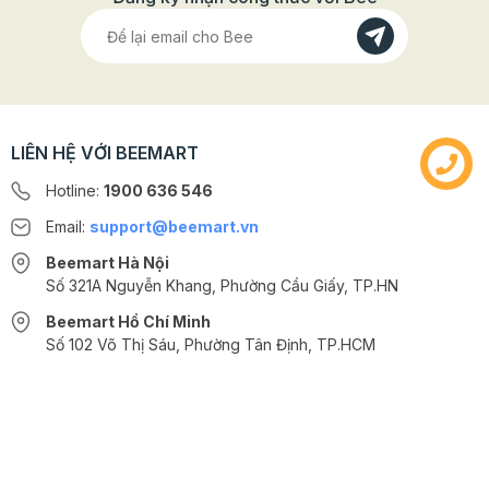
Lưu ý:
Tham khảo ngay bảng size tiêu chuẩn của khay
túi đựng bánh trung thu để lựa chọn đúng sản phẩm phù
hợp với nhu cầu bạn nhé!
LIÊN HỆ VỚI BEEMART
Hotline:
1900 636 546
Email:
support@beemart.vn
Beemart Hà Nội
Số 321A Nguyễn Khang, Phường Cầu Giấy, TP.HN
Beemart Hồ Chí Minh
Số 102 Võ Thị Sáu, Phường Tân Định, TP.HCM
@2024 CÔNG TY CỔ PHẦN BEEMART - GPĐKKD số: 0107285100 do Sở
KH-ĐT TP.HN cấp ngày 10/08/2018 tại Hà Nội. | Cung cấp bởi
Sapo
>>> Xem thêm các loại túi, hộp trung thu khác
TẠI