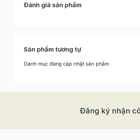
Đánh giá sản phẩm
sản phẩm có khả năng bảo quản bánh trong khoả
Với số lượng 50 túi/ set có giá rẻ nên rất phù 
Sản phẩm tương tự
Danh mục đang cập nhật sản phẩm
Đăng ký nhận cô