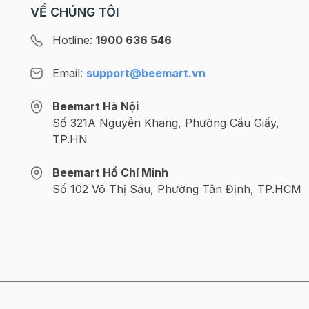
VỀ CHÚNG TÔI
Hotline:
1900 636 546
Email:
support@beemart.vn
Beemart Hà Nội
Số 321A Nguyễn Khang, Phường Cầu Giấy,
TP.HN
Beemart Hồ Chí Minh
Thông tin chi tiết
Số 102 Võ Thị Sáu, Phường Tân Định, TP.HCM
- Số lượng: 50 chiếc/set
- Chất liệu: Nilong
- Kích thước: 11 x 15 x 4cm