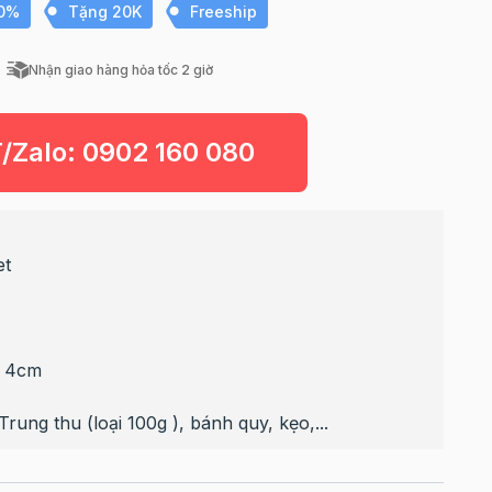
10%
Tặng 20K
Freeship
Nhận giao hàng hỏa tốc 2 giờ
T/Zalo:
0902 160 080
et
x 4cm
ung thu (loại 100g ), bánh quy, kẹo,...