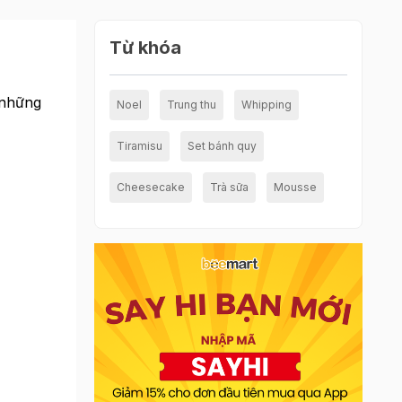
Từ khóa
 những
Noel
Trung thu
Whipping
Tiramisu
Set bánh quy
Cheesecake
Trà sữa
Mousse