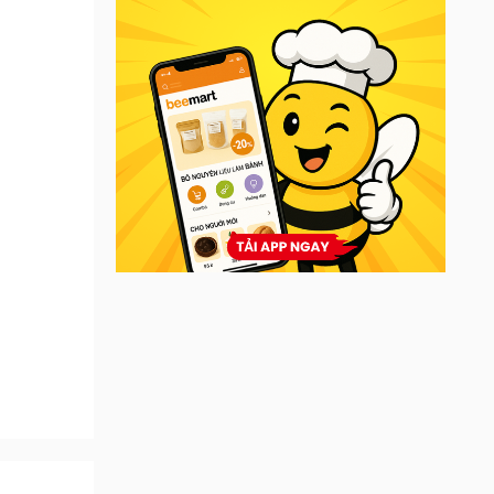
on dày,