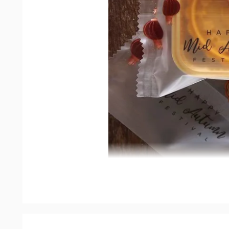
Đặc điểm nổi bật của sản phẩm
Túi trung thu Happy Mid Autumn
được thiết kế 
chữ Happy Mid Autumn Festival ý nghĩa.
Túi có dạng hình chữ nhật, dùng để đựng các loại