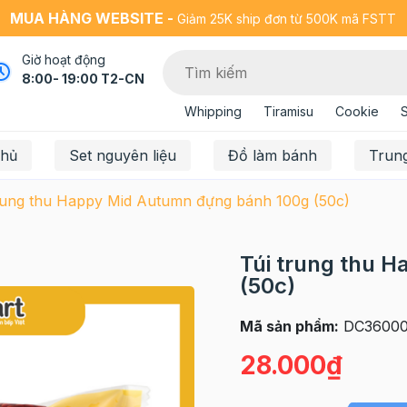
MUA HÀNG WEBSITE -
Giảm 25K ship đơn từ 500K mã FSTT
Giờ hoạt động
8:00- 19:00 T2-CN
Whipping
Tiramisu
Cookie
chủ
Set nguyên liệu
Đồ làm bánh
Trun
rung thu Happy Mid Autumn đựng bánh 100g (50c)
Túi trung thu 
(50c)
Mã sản phẩm:
DC36000
28.000₫