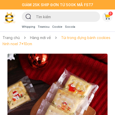
GIẢM 25K SHIP ĐƠN TỪ 500K MÃ FST7
0
Whipping
Tiramisu
Cookie
Socola
Trang chủ
Hàng mới về
Túi trong đựng bánh cookies
hình noel 7*10cm