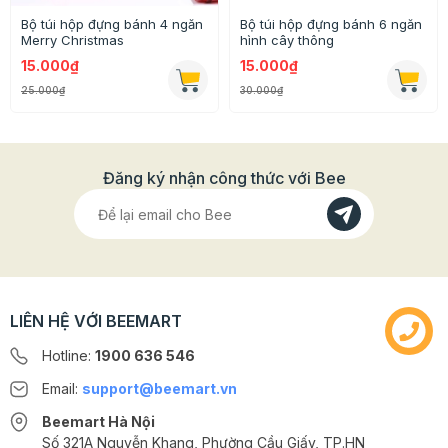
Bộ túi hộp đựng bánh 4 ngăn
Bộ túi hộp đựng bánh 6 ngăn
Merry Christmas
hình cây thông
15.000₫
15.000₫
25.000₫
30.000₫
Đăng ký nhận công thức với Bee
Thông tin chi tiết của sản phẩm
- Chất liệu: Nilon
- Kích thước: 7x 10cm
LIÊN HỆ VỚI BEEMART
- Dùng để dựng bánh quy
Hotline:
1900 636 546
Email:
support@beemart.vn
>>> Xem thêm các mẫu túi đựng bánh kẹo Giáng Sinh
2021 khác ở Beemart
TẠI ĐÂY
Beemart Hà Nội
Số 321A Nguyễn Khang, Phường Cầu Giấy, TP.HN