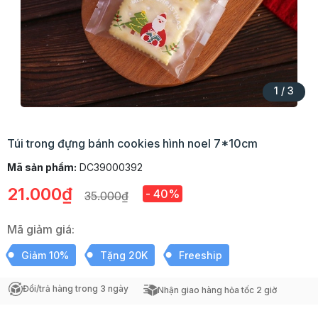
1
/
3
Túi trong đựng bánh cookies hình noel 7*10cm
Mã sản phẩm:
DC39000392
21.000₫
- 40%
35.000₫
Mã giảm giá:
Giảm 10%
Tặng 20K
Freeship
Đổi/trả hàng trong 3 ngày
Nhận giao hàng hỏa tốc 2 giờ