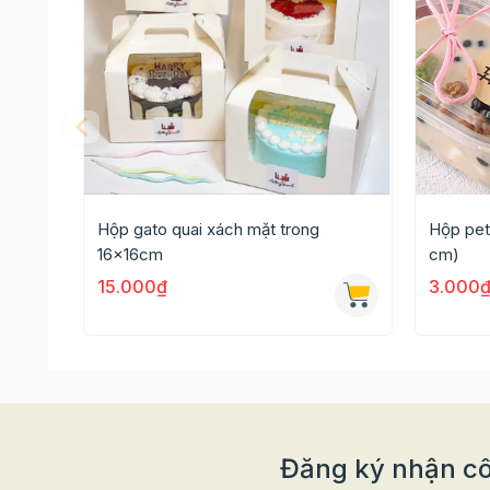
Hộp gato quai xách mặt trong
Hộp pet
16x16cm
cm)
15.000₫
3.000
Đăng ký nhận cô