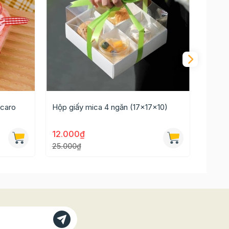
 caro
Hộp giấy mica 4 ngăn (17x17x10)
Hộp g
12.000₫
15.0
25.000₫
30.00