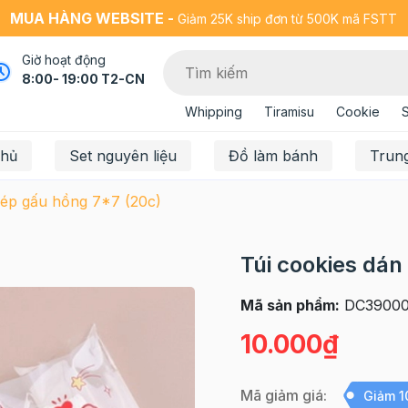
MUA HÀNG WEBSITE -
Giảm 25K ship đơn từ 500K mã FSTT
Giờ hoạt động
8:00- 19:00 T2-CN
Whipping
Tiramisu
Cookie
chủ
Set nguyên liệu
Đồ làm bánh
Trun
mép gấu hồng 7*7 (20c)
Túi cookies dá
Mã sản phẩm:
DC39000
10.000₫
Mã giảm giá:
Giảm 