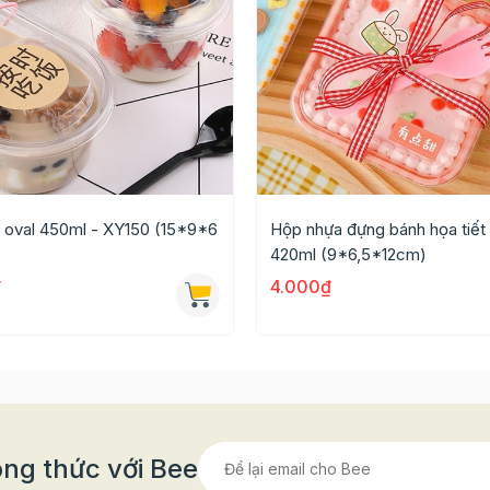
 oval 450ml - XY150 (15*9*6
Hộp nhựa đựng bánh họa tiết
420ml (9*6,5*12cm)
₫
4.000₫
ng thức với Bee