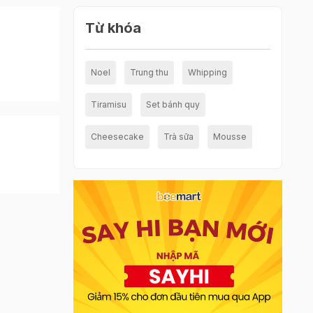
Từ khóa
Noel
Trung thu
Whipping
Tiramisu
Set bánh quy
Cheesecake
Trà sữa
Mousse