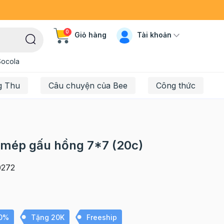
0
Tài khoản
Giỏ hàng
Socola
g Thu
Câu chuyện của Bee
Công thức
n mép gấu hồng 7*7 (20c)
272
10%
Tặng 20K
Freeship