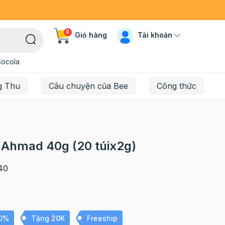
0
Tài khoản
Giỏ hàng
Socola
g Thu
Câu chuyện của Bee
Công thức
c Ahmad 40g (20 túix2g)
40
10%
Tặng 20K
Freeship