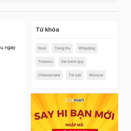
Từ khóa
ểu ngay
Noel
Trung thu
Whipping
Tiramisu
Set bánh quy
Cheesecake
Trà sữa
Mousse