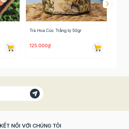
Trà Hoa Cúc Trắng lọ 50gr
Trà H
125.000₫
40.0
xi hóa)
ức
ng, cà
KẾT NỐI VỚI CHÚNG TÔI
ều.