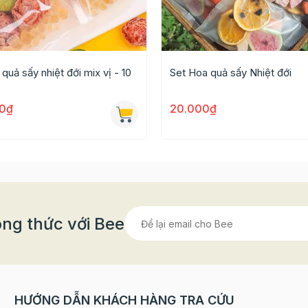
quả sấy nhiệt đới mix vị - 10
Set Hoa quả sấy Nhiệt đới
0₫
20.000₫
 từ những lá trà không trải qua giai đoạn lên men (chưa o
 khiết độc đáo.
ng thức với Bee
n cảm giác thư giãn cho người thưởng thức. Trà xanh là th
gia sức khỏe khuyên dùng thay thế cho đồ uống năng lượ
ức khỏe tim mạch, làm chậm quá trình lão hóa.
HƯỚNG DẪN KHÁCH HÀNG TRA CỨU
 tiết kiệm thời gian pha chế và dễ dàng bảo quản hơn rất nhi