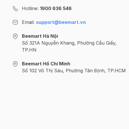
Hotline:
1900 636 546
Hướng dẫn sử dụng trà túi lọc Ahmad
Bước 1
: Chất lượng nước được sử dụng có ảnh h
Email:
support@beemart.vn
mới đun để pha trà.
Beemart Hà Nội
Đầu tiên để pha trà bạn cần chuẩn bị 200ml nướ
Số 321A Nguyễn Khang, Phường Cầu Giấy,
Bước 2
: Khi nước sôi, nên rót ngay lập tức nước 
TP.HN
nhiệt. Ủ trà trong 5-7 phút. Khi trà được ủ xong
thức.
Beemart Hồ Chí Minh
Số 102 Võ Thị Sáu, Phường Tân Định, TP.HCM
@2024 CÔNG TY CỔ PHẦN BEEMART - GPĐKKD số: 