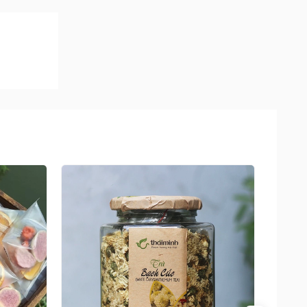
 đều
 khách
5 nhãn