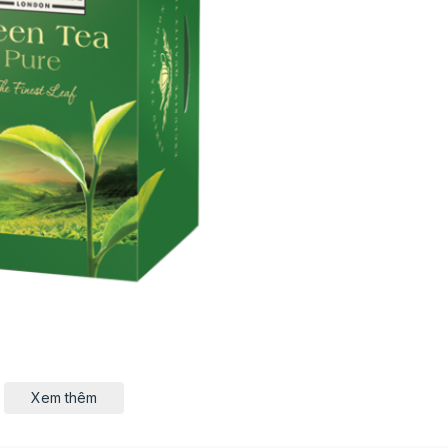
Xem thêm
ừ năm 1986, với cam kết rằng: "“Tôi không bao giờ bán nh