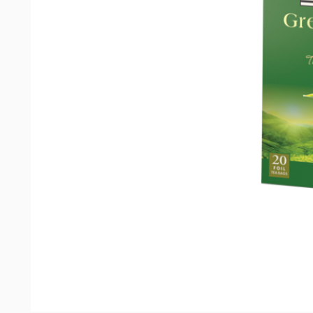
Đặc điểm nổi bật của sản phẩm
Ahmad Tea
là một thương hiệu được thành lập t