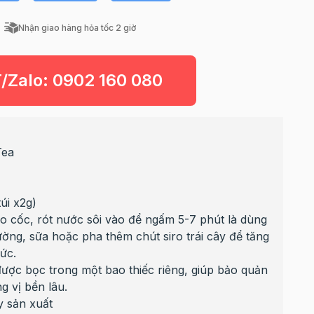
Nhận giao hàng hỏa tốc 2 giờ
T/Zalo:
0902 160 080
Tea
h
úi x2g)
ào cốc, rót nước sôi vào để ngấm 5-7 phút là dùng
ờng, sữa hoặc pha thêm chút siro trái cây để tăng
ức.
được bọc trong một bao thiếc riêng, giúp bảo quản
g vị bền lâu.
y sản xuất