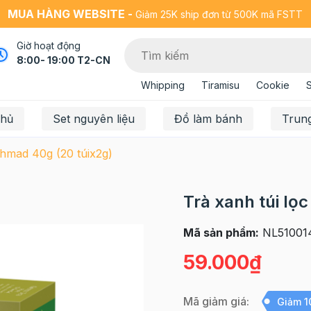
MUA HÀNG WEBSITE -
Giảm 25K ship đơn từ 500K mã FSTT
Giờ hoạt động
8:00- 19:00 T2-CN
Whipping
Tiramisu
Cookie
chủ
Set nguyên liệu
Đồ làm bánh
Trun
Ahmad 40g (20 túix2g)
Trà xanh túi lọ
Mã sản phẩm:
NL51001
59.000₫
Mã giảm giá:
Giảm 