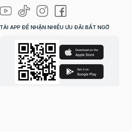
để
TẢI APP ĐỂ NHẬN NHIỀU ƯU ĐÃI BẤT NGỜ
 để giữ
ởng
i Hà Nội. | Cung cấp bởi
Sapo