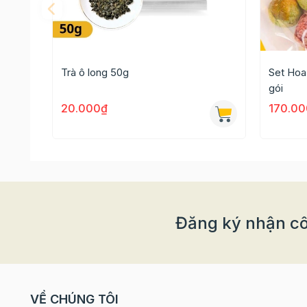
Trà ô long 50g
Set Hoa 
gói
20.000₫
170.00
Không giống như trà đen, trà xanh được sản xuất
nên nước trà vẫn giữ được màu vàng xanh thuần
Đăng ký nhận cô
Hương vị thơm ngọt, hơi chát nhẹ của trà tạo nê
uống phổ biến và ngày càng được nhiều chuyên 
phê.nhờ công dụng đốt cháy chất béo, bảo vệ s
VỀ CHÚNG TÔI
Đặc biệt thiết kế túi lọc cùng gói thiếc giúp bạn