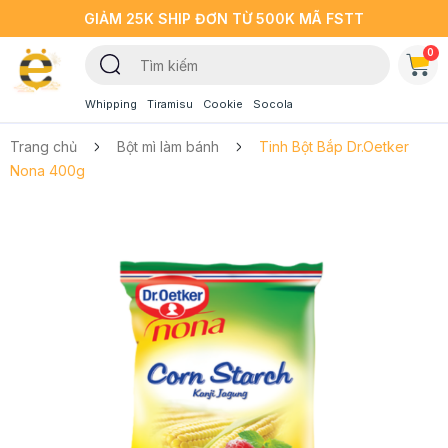
GIẢM 25K SHIP ĐƠN TỪ 500K MÃ FSTT
0
Whipping
Tiramisu
Cookie
Socola
Trang chủ
Bột mì làm bánh
Tinh Bột Bắp Dr.Oetker
Nona 400g