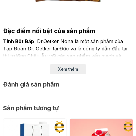
Đặc điểm nổi bật của sản phẩm
Tinh Bột Bắp
Dr.Oetker Nona là một sản phẩm của
Tập Đoàn Dr. Oetker tại Đức và là công ty dẫn đầu tại
thị trường Châu Âu với các sản phẩm,yến mạch và
bánh pizza đông lạnh,...Đây là một thương hiệu được
Xem thêm
rất người tiêu dùng trên thế giới yêu thích và sử dụng.
Đánh giá sản phẩm
Sản phẩm tương tự