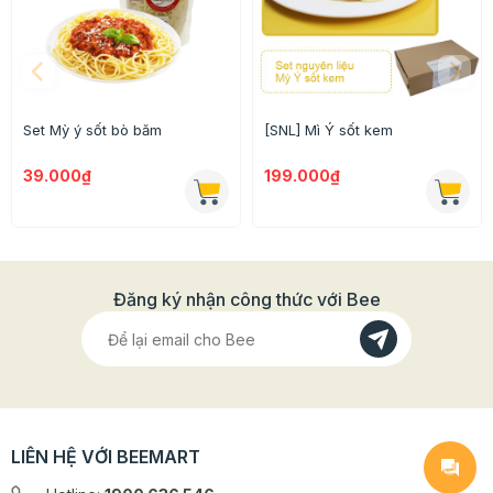
Set Mỳ ý sốt bò băm
[SNL] Mì Ý sốt kem
Thông tin chi tiết của sản phẩm
39.000₫
199.000₫
- Thành phần: Tiêu đen Phú Quốc nguyên chất (100%).
- Hướng dẫn sử dụng: Dùng để ướp thực phẩm, xay ra
nêm các món xào, kho, canh.
Đăng ký nhận công thức với Bee
- Bảo quản: Nơi khô ráo, thoáng mát, tránh ánh nắng
trực tiếp.
>>> Xem thêm gia vị nấu ăn khác ở
Beemart
TẠI ĐÂY
LIÊN HỆ VỚI BEEMART