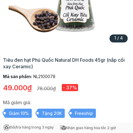
1
/
4
Tiêu đen hạt Phú Quốc Natural DH Foods 45gr (nắp cối
xay Ceramic)
Mã sản phẩm:
NL2100078
49.000₫
- 37%
78.000₫
Mã giảm giá:
Giảm 10%
Tặng 20K
Freeship
Đổi/trả hàng trong 3 ngày
Nhận giao hàng hỏa tốc 2 giờ