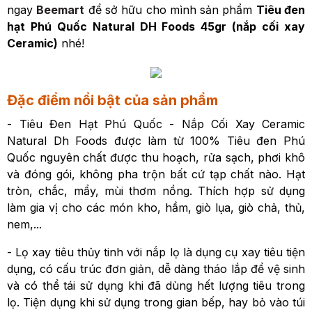
ngay
Beemart
để sở hữu cho mình sản phẩm
Tiêu đen
hạt Phú Quốc Natural DH Foods 45gr (nắp cối xay
Ceramic)
nhé!
Đặc điểm nổi bật của sản phẩm
- Tiêu Đen Hạt Phú Quốc - Nắp Cối Xay Ceramic
Natural Dh Foods được làm từ 100% Tiêu đen Phú
Quốc nguyên chất được thu hoạch, rửa sạch, phơi khô
và đóng gói, không pha trộn bất cứ tạp chất nào. Hạt
tròn, chắc, mẩy, mùi thơm nồng. Thích hợp sử dụng
làm gia vị cho các món kho, hầm, giò lụa, giò chả, thủ,
nem,...
- Lọ xay tiêu thủy tinh với nắp lọ là dụng cụ xay tiêu tiện
dụng, có cấu trúc đơn giản, dễ dàng tháo lắp để vệ sinh
và có thể tái sử dụng khi đã dùng hết lượng tiêu trong
lọ. Tiện dụng khi sử dụng trong gian bếp, hay bỏ vào túi