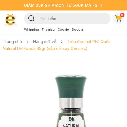
GIẢM 25K SHIP ĐƠN TỪ 500K MÃ FSTT
0
Whipping
Tiramisu
Cookie
Socola
Trang chủ
Hàng mới về
Tiêu đen hạt Phú Quốc
Natural DH Foods 45gr (nắp cối xay Ceramic)